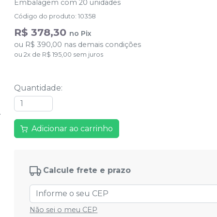
Embalagem com 20 unidades
Código do produto
:
10358
R$ 378,30
no
Pix
ou
R$ 390,00
nas demais condições
ou
2
x
de
R$ 195,00
sem juros
Quantidade
:
Adicionar ao carrinho
Calcule frete e prazo
Não sei o meu CEP