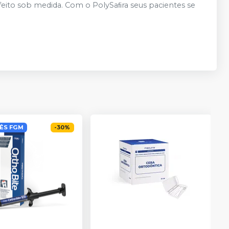
 feito sob medida. Com o PolySaﬁra seus pacientes se
ÊS FGM
-
30
%