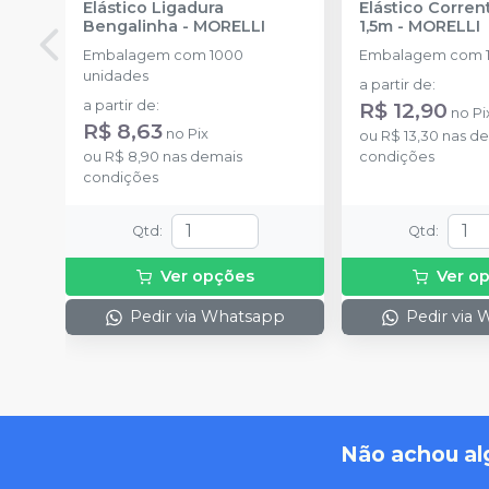
Elástico Ligadura
Elástico Corre
Bengalinha
-
MORELLI
1,5m
-
MORELLI
Embalagem com 1000
Embalagem com 1
unidades
a partir de
:
a partir de
:
R$ 12,90
no
Pi
R$ 8,63
no
Pix
ou
R$ 13,30
nas de
ou
R$ 8,90
nas demais
condições
condições
Qtd
:
Qtd
:
Ver opções
Ver o
Pedir via Whatsapp
Pedir via
Não achou al