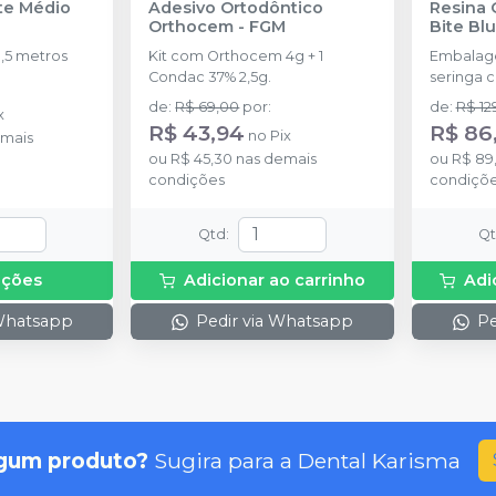
nte Médio
Adesivo Ortodôntico
Resina 
Orthocem
-
FGM
Bite Bl
,5 metros
Kit com Orthocem 4g + 1
Embalag
Condac 37% 2,5g.
seringa 
disponíve
de
:
R$ 69,00
por
:
de
:
R$ 12
x
R$ 43,94
R$ 86
no
Pix
mais
ou
R$ 45,30
nas demais
ou
R$ 89
condições
condiçõ
Qtd
:
Q
pções
Adicionar ao carrinho
Adi
 Whatsapp
Pedir via Whatsapp
Pe
gum produto?
Sugira para a
Dental Karisma