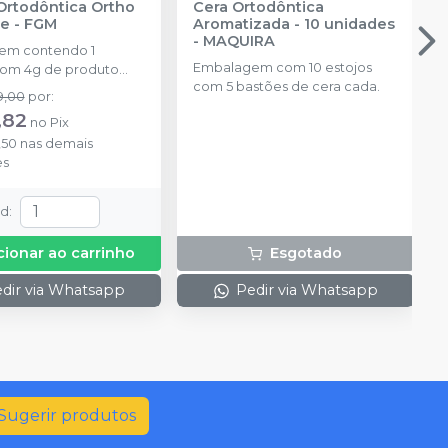
Ortodôntica Ortho
Cera Ortodôntica
ue
-
FGM
Aromatizada - 10 unidades
-
MAQUIRA
em contendo 1
Embalagem com 10 estojos
com 4g de produto
com 5 bastões de cera cada.
l na cor azul.
9,00
por
:
,82
no
Pix
,50
nas demais
es
td
:
cionar ao carrinho
Esgotado
dir via Whatsapp
Pedir via Whatsapp
Sugerir produtos