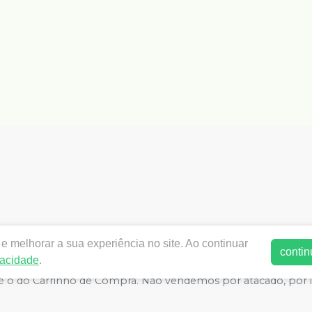
www.dentalkarisma.com.br | DENTAL KARISMA PRODUTOS ODON
e melhorar a sua experiência no site. Ao continuar
 | Autorizações de Funcionamento ANVISA - Medicamentos: 8.266
contin
vacidade
.
ivacidade e Segurança - Fotos meramente ilustrativas - Os preços
do é o do Carrinho de Compra. Não vendemos por atacado, por