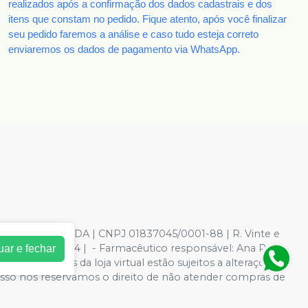
realizados após a confirmação dos dados cadastrais e dos
itens que constam no pedido. Fique atento, após você finalizar
seu pedido faremos a análise e caso tudo esteja correto
enviaremos os dados de pagamento via WhatsApp.
TOLOGICOS LTDA | CNPJ 01837045/0001-88 | R. Vinte e
37-1 / 7.04.657-4 | - Farmacêutico responsável: Ana Paula
uar e fechar
 e condições da loja virtual estão sujeitos a alterações.
 isso nos reservamos o direito de não atender compras de