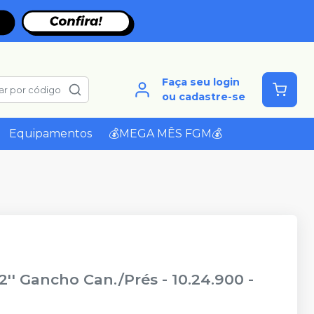
Faça seu login
ar por código
ou cadastre-se
Equipamentos
💰MEGA MÊS FGM💰
'' Gancho Can./Prés - 10.24.900
-