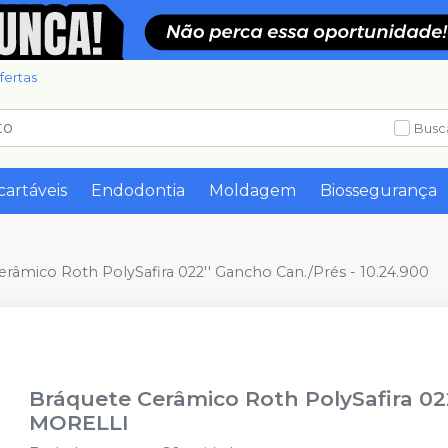
fertas
Busc
cartáveis
Endodontia
Moldagem
Biossegurança
erâmico Roth PolySafira 022'' Gancho Can./Prés - 10.24.900
Bráquete Cerâmico Roth PolySafira 022
MORELLI