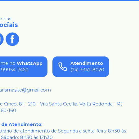
 nas
ociais
ame no
WhatsApp
Atendimento
) 99954-7460
(24) 3342-8020
karismasite@gmail.com
 e Cinco, 81 - 210 - Vila Santa Cecília, Volta Redonda - RJ-
260-160
o de Atendimento
:
rário de atendimento de Segunda a sexta-feira: 8h30 às
 Sábado: 8h30 às 12h30