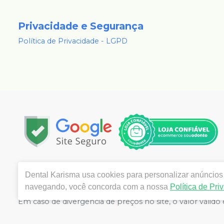
Privacidade e Segurança
Política de Privacidade - LGPD
Copyright © 2024 | Todos os direitos reservados | 
Dental Karisma
usa cookies para personalizar anúncios 
Cinco, 81 - 210 - Vila Santa Cecília, Volta Redonda - RJ
navegando, você concorda com a nossa
Política de Pri
Valente de Souza Pereira CRF/RJ nº 26811 | Política de Pr
Em caso de divergência de preços no site, o valor váli
grandes volumes pelo site.