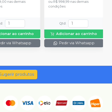
9,00
nas demais
ou
R$ 998,99
nas demais
Bond Universal de 3 ml 1
es
condições
Necessaire para
armazenamento e transporte
td
:
Qtd
:
cionar ao carrinho
Adicionar ao carrinho
dir via Whatsapp
Pedir via Whatsapp
Sugerir produtos