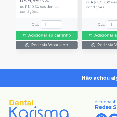
R$ 9,99
no
Pix
ou
R$ 1.590,00
nas
ou
R$ 10,30
nas demais
condições
condições
Qtd
:
Qtd
:
Adicionar ao carrinho
Adicionar a
Pedir via Whatsapp
Pedir via
Não achou al
Acompanhe
Redes S