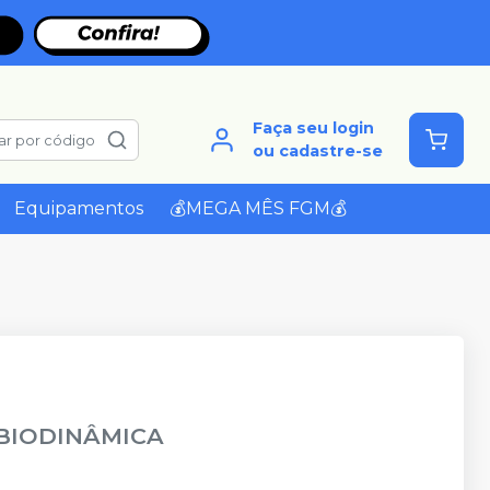
Faça seu login
ar por código
ou cadastre-se
Equipamentos
💰MEGA MÊS FGM💰
BIODINÂMICA