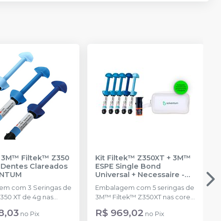
 3M™ Filtek™ Z350
Kit Filtek™ Z350XT + 3M™
 Dentes Clareados
ESPE Single Bond
ENTUM
Universal + Necessaire
-
SOLVENTUM
em com 3 Seringas de
Embalagem com 5 seringas de
Z350 XT de 4g nas
3M™ Filtek™ Z350XT nas cores:
, WE e CT
A1B, A2B, A3B, A2E, A2D Grátis: 1
8,03
R$ 969,02
no
Pix
no
Pix
ida)
frasco de 3M™ ESPE Single