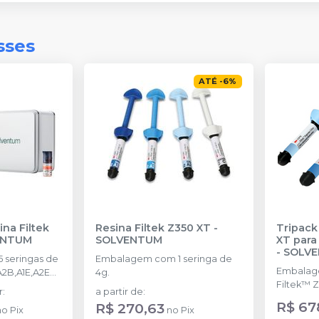
sses
ATÉ
-
6
%
ina Filtek
Resina Filtek Z350 XT
-
Tripack
ENTUM
SOLVENTUM
XT para
-
SOLV
 seringas de
Embalagem com 1 seringa de
Embalag
A2B,A1E,A2E
4g.
Filtek™ 
plus 1,5ml + 1
r
:
a partir de
:
cores WB
e 2g + 1 filtek
R$ 67
R$ 270,63
no
Pix
no
Pix
(Translúc
a.