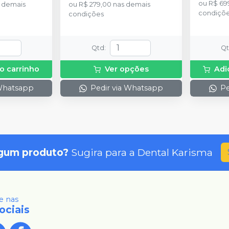
ou
R$ 69
 demais
ou
R$ 279,00
nas demais
condiçõ
condições
Qtd
:
Q
o carrinho
Ver opções
Adi
 Whatsapp
Pedir via Whatsapp
Pe
gum produto?
Sugira para a
Dental Karisma
 nas
ociais