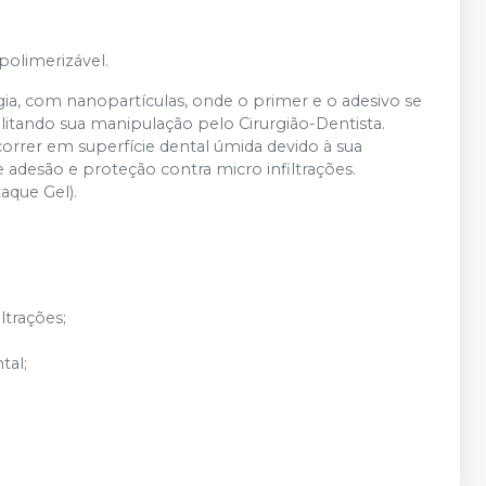
olimerizável.
a, com nanopartículas, onde o primer e o adesivo se
tando sua manipulação pelo Cirurgião-Dentista.
orrer em superfície dental úmida devido à sua
e adesão e proteção contra micro infiltrações.
aque Gel).
ltrações;
tal;