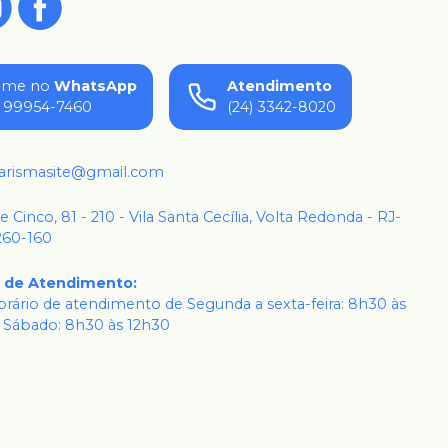
ame no
WhatsApp
Atendimento
) 99954-7460
(24) 3342-8020
karismasite@gmail.com
 e Cinco, 81 - 210 - Vila Santa Cecília, Volta Redonda - RJ-
260-160
o de Atendimento
:
rário de atendimento de Segunda a sexta-feira: 8h30 às
 Sábado: 8h30 às 12h30