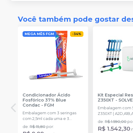
Você também pode gostar de
MEGA MÊS FGM
-
34
%
Condicionador Ácido
Kit Especial Res
Fosfórico 37% Blue
Z350XT
-
SOLV
Condac
-
FGM
Embalagem com 5
Embalagem com 3 seringas
Z350XT ( A2D,A1B,
com 2,5ml cada uma e 3
4g) + 1 scotchbond 
de
:
R$ 1.590,00
po
ponteiras para aplicação.
filtek supreme A2 d
de
:
R$ 15,80
por
:
R$ 1.542,30
one A2 de 4g + lat