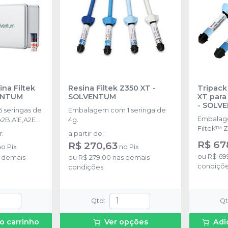
ina Filtek
Resina Filtek Z350 XT
-
Tripack
ENTUM
SOLVENTUM
XT para
-
SOLV
 seringas de
Embalagem com 1 seringa de
Embalag
A2B,A1E,A2E
4g.
Filtek™ 
plus 1,5ml + 1
r
:
a partir de
:
cores WB
e 2g + 1 filtek
R$ 67
R$ 270,63
no
Pix
no
Pix
(Translúc
a.
ou
R$ 69
 demais
ou
R$ 279,00
nas demais
condiçõ
condições
Qtd
:
Q
o carrinho
Ver opções
Adi