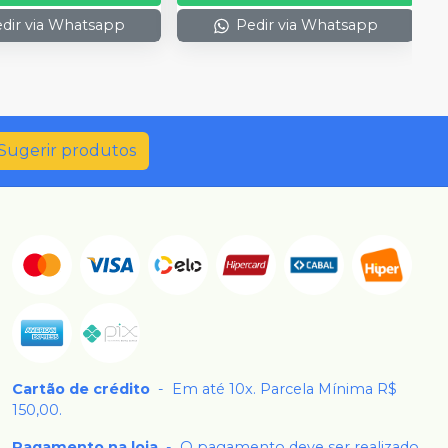
dir via Whatsapp
Pedir via Whatsapp
Sugerir produtos
Cartão de crédito
-
Em até 10x. Parcela Mínima R$
150,00.
Pagamento na loja
-
O pagamento deve ser realizado