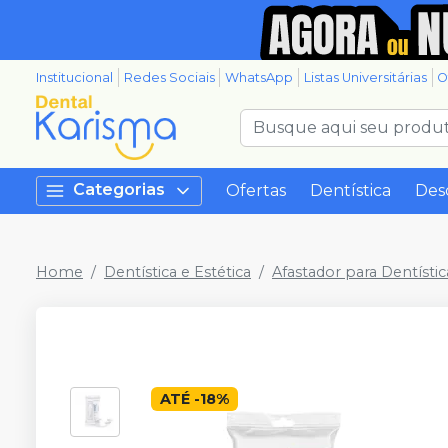
Institucional
Redes Sociais
WhatsApp
Listas Universitárias
O
Categorias
Ofertas
Dentística
Des
Home
Dentística e Estética
Afastador para Dentístic
ATÉ
-
18
%