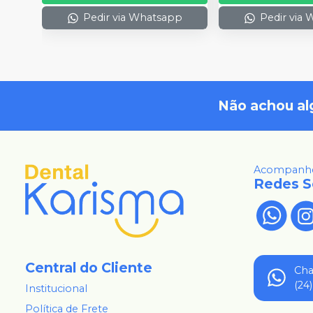
Pedir via Whatsapp
Pedir via
Não achou al
Acompanhe
Redes S
Central do Cliente
Ch
(24
Institucional
Política de Frete