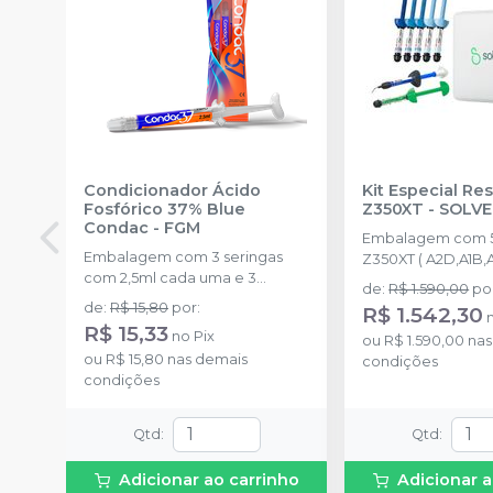
Condicionador Ácido
Kit Especial Res
Fosfórico 37% Blue
Z350XT
-
SOLV
Condac
-
FGM
Embalagem com 5
Embalagem com 3 seringas
Z350XT ( A2D,A1B,
com 2,5ml cada uma e 3
4g) + 1 scotchbond 
de
:
R$ 1.590,00
po
ponteiras para aplicação.
filtek supreme A2 d
de
:
R$ 15,80
por
:
R$ 1.542,30
one A2 de 4g + lat
R$ 15,33
no
Pix
ou
R$ 1.590,00
nas
ou
R$ 15,80
nas demais
condições
condições
Qtd
:
Qtd
:
Adicionar ao carrinho
Adicionar a