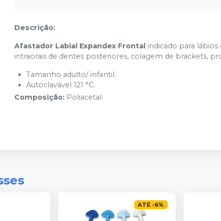
Descrição:
Afastador Labial Expandex Frontal
indicado para lábios
intraorais de dentes posteriores, colagem de brackets, prof
Tamanho adulto/ infantil.
Autoclavável 121 °C.
Composição:
Poliacetal.
sses
ATÉ
-
6
%