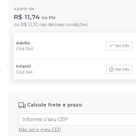
a partir de:
R$ 11,74
no
Pix
ou
R$ 12,10
nas demais condições
Adulto
Ver info
Cód.
940
Infantil
Ver info
Cód.
941
Calcule frete e prazo
Não sei o meu CEP