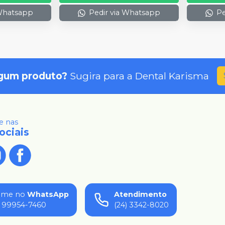
 Whatsapp
Pedir via Whatsapp
Pe
gum produto?
Sugira para a
Dental Karisma
 nas
ociais
ame no
WhatsApp
Atendimento
) 99954-7460
(24) 3342-8020