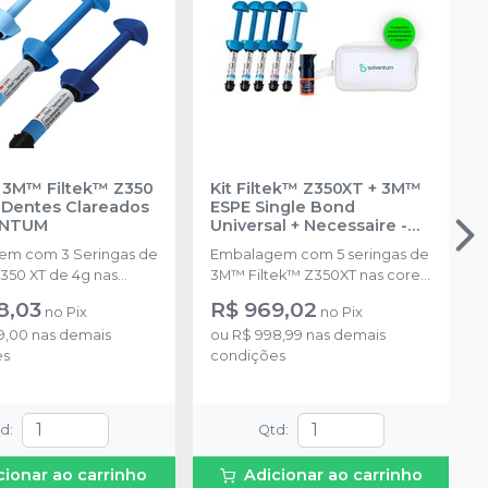
 3M™ Filtek™ Z350
Kit Filtek™ Z350XT + 3M™
 Dentes Clareados
ESPE Single Bond
ENTUM
Universal + Necessaire
-
SOLVENTUM
em com 3 Seringas de
Embalagem com 5 seringas de
Z350 XT de 4g nas
3M™ Filtek™ Z350XT nas cores:
, WE e CT
A1B, A2B, A3B, A2E, A2D Grátis: 1
8,03
R$ 969,02
no
Pix
no
Pix
ida)
frasco de 3M™ ESPE Single
9,00
nas demais
ou
R$ 998,99
nas demais
Bond Universal de 3 ml 1
es
condições
Necessaire para
armazenamento e transporte
td
:
Qtd
:
cionar ao carrinho
Adicionar ao carrinho