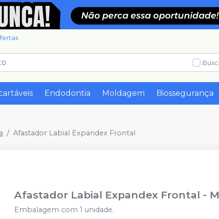
fertas
Busc
cartáveis
Endodontia
Moldagem
Biossegurança
a
Afastador Labial Expandex Frontal
Afastador Labial Expandex Frontal
-
M
Embalagem com 1 unidade.