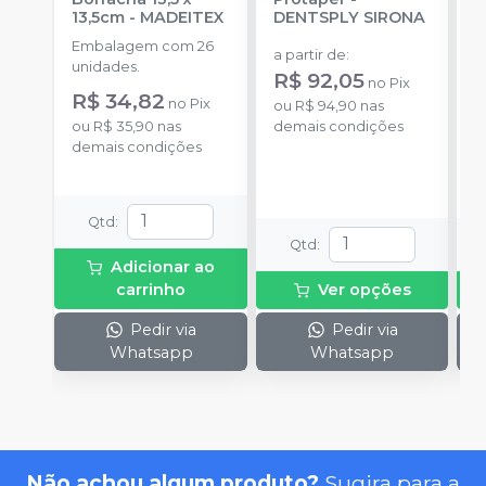
13,5cm
-
MADEITEX
DENTSPLY SIRONA
S
Embalagem com 26
E
a partir de
:
unidades.
u
R$ 92,05
no
Pix
R$ 34,82
a
no
Pix
ou
R$ 94,90
nas
ou
R$ 35,90
nas
demais condições
demais condições
o
d
Qtd
:
Qtd
:
Adicionar ao
carrinho
Ver opções
Pedir via
Pedir via
Whatsapp
Whatsapp
Não achou algum produto?
Sugira para a