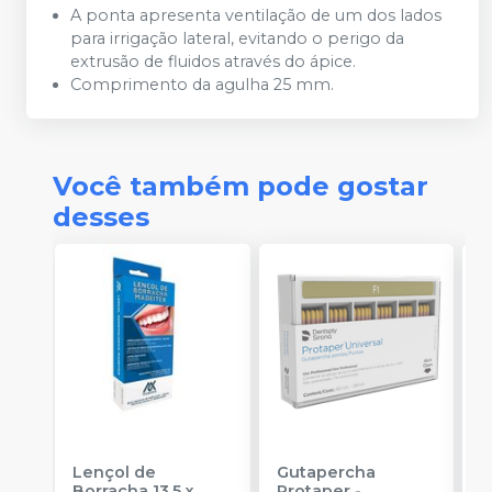
A ponta apresenta ventilação de um dos lados
para irrigação lateral, evitando o perigo da
extrusão de fluidos através do ápice.
Comprimento da agulha 25 mm.
Você também pode gostar
desses
Lençol de
Gutapercha
L
Borracha 13,5 x
Protaper
-