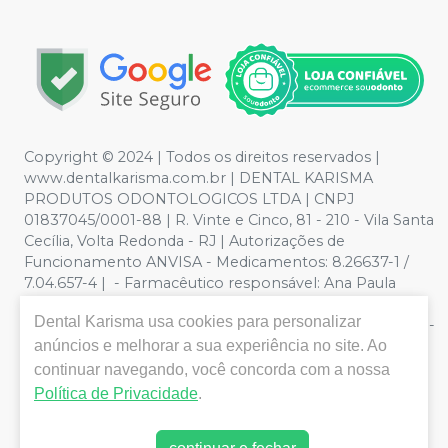
Copyright © 2024 | Todos os direitos reservados |
www.dentalkarisma.com.br | DENTAL KARISMA
PRODUTOS ODONTOLOGICOS LTDA | CNPJ
01837045/0001-88 | R. Vinte e Cinco, 81 - 210 - Vila Santa
Cecília, Volta Redonda - RJ | Autorizações de
Funcionamento ANVISA - Medicamentos: 8.26637-1 /
7.04.657-4 | - Farmacêutico responsável: Ana Paula
Valente de Souza Pereira CRF/RJ nº 26811 | Política de
Dental Karisma
usa cookies para personalizar
Privacidade e Segurança - Fotos meramente ilustrativas -
Os preços e condições da loja virtual estão sujeitos a
anúncios e melhorar a sua experiência no site. Ao
alterações. Em caso de divergência de preços no site, o
continuar navegando, você concorda com a nossa
valor válido é o do Carrinho de Compra. Não vendemos
Política de Privacidade
.
por atacado, por isso nos reservamos o direito de não
atender compras de grandes volumes pelo site.