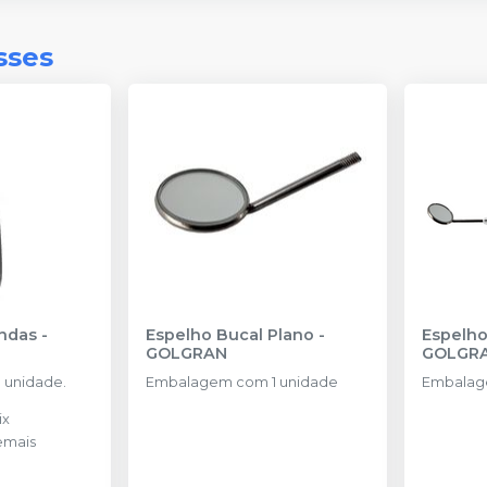
sses
andas
-
Espelho Bucal Plano
-
GOLGRAN
GOLGR
 unidade.
Embalagem com 1 unidade
Embalag
ix
emais