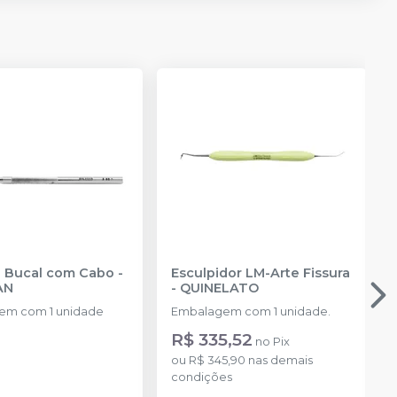
Espelho Bucal com Cabo
-
Esculpidor LM-Arte Fissura
AN
-
QUINELATO
em com 1 unidade
Embalagem com 1 unidade.
R$ 335,52
no
Pix
ou
R$ 345,90
nas demais
condições