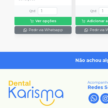
Qtd
:
Qtd
:
Ver opções
Adicionar a
Pedir via Whatsapp
Pedir via
Não achou al
Acompanhe
Redes S