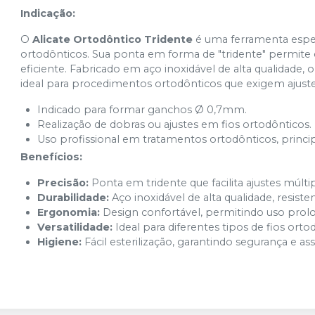
Indicação:
O
Alicate Ortodôntico Tridente
é uma ferramenta especi
ortodônticos. Sua ponta em forma de "tridente" permite c
eficiente. Fabricado em aço inoxidável de alta qualidade, o a
ideal para procedimentos ortodônticos que exigem ajust
Indicado para formar ganchos Ø 0,7mm.
Realização de dobras ou ajustes em fios ortodônticos.
Uso profissional em tratamentos ortodônticos, princi
Benefícios:
Precisão:
Ponta em tridente que facilita ajustes múlti
Durabilidade:
Aço inoxidável de alta qualidade, resiste
Ergonomia:
Design confortável, permitindo uso pro
Versatilidade:
Ideal para diferentes tipos de fios ortod
Higiene:
Fácil esterilização, garantindo segurança e ass