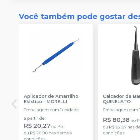
Você também pode gostar de
Aplicador de Amarrilho
Calcador de B
Elástico
-
MORELLI
QUINELATO
Embalagem com 1 unidade
Embalagem com 1
a partir de
:
R$ 80,38
no
P
R$ 20,27
no
Pix
ou
R$ 82,87
nas d
ou
R$ 20,90
nas demais
condições
condições