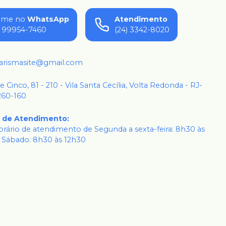
ame no
WhatsApp
Atendimento
) 99954-7460
(24) 3342-8020
karismasite@gmail.com
 e Cinco, 81 - 210 - Vila Santa Cecília, Volta Redonda - RJ-
260-160
o de Atendimento
:
rário de atendimento de Segunda a sexta-feira: 8h30 às
 Sábado: 8h30 às 12h30