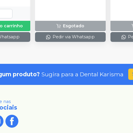
o carrinho
Esgotado
 Whatsapp
Pedir via Whatsapp
Pe
gum produto?
Sugira para a
Dental Karisma
 nas
ociais