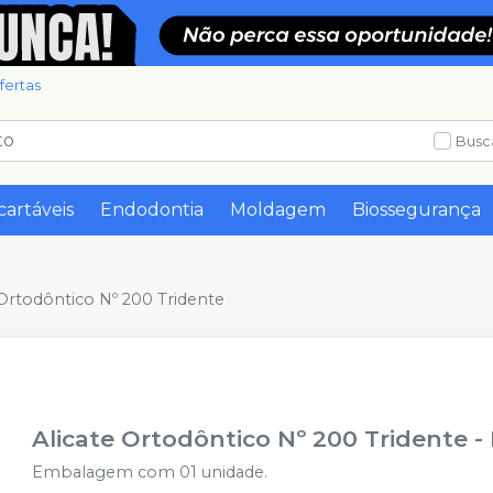
fertas
Busc
cartáveis
Endodontia
Moldagem
Biossegurança
 Ortodôntico Nº 200 Tridente
Alicate Ortodôntico Nº 200 Tridente
-
Embalagem com 01 unidade.