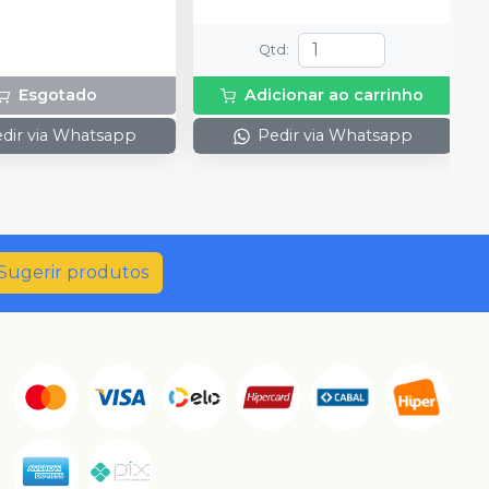
Qtd
:
Esgotado
Adicionar ao carrinho
dir via Whatsapp
Pedir via Whatsapp
Sugerir produtos