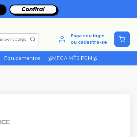
Faça seu login
ar por código
ou cadastre-se
Equipamentos
💰MEGA MÊS FGM💰
ICE