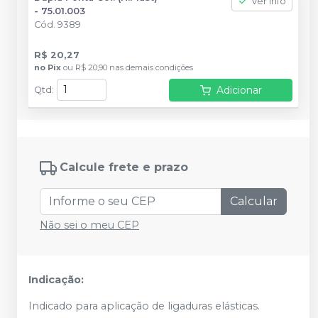
Ver info
- 75.01.003
Cód.
9389
R$ 20,27
no
Pix
ou
R$ 20,90
nas demais condições
Adicionar
Qtd
:
Calcule frete e prazo
Calcular
Não sei o meu CEP
Indicação:
Indicado para aplicação de ligaduras elásticas.