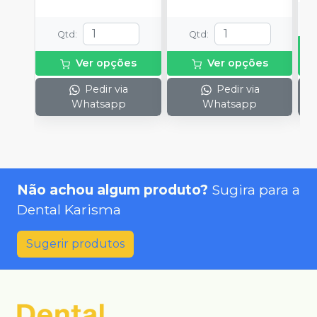
Qtd
:
Qtd
:
Ver opções
Ver opções
Pedir via
Pedir via
Whatsapp
Whatsapp
Não achou algum produto?
Sugira para a
Dental Karisma
Sugerir produtos