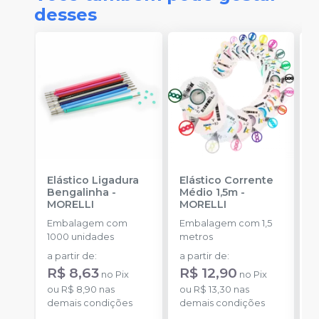
desses
Elástico Ligadura
Elástico Corrente
A
Bengalinha
-
Médio 1,5m
-
O
MORELLI
MORELLI
O
Embalagem com
Embalagem com 1,5
K
1000 unidades
metros
+
a partir de
:
a partir de
:
d
R$ 8,63
R$ 12,90
no
Pix
no
Pix
ou
R$ 8,90
nas
ou
R$ 13,30
nas
o
demais condições
demais condições
d