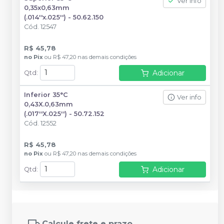
Ver info
0,35x0,63mm
(.014''x.025'') - 50.62.150
Cód.
12547
R$ 45,78
no
Pix
ou
R$ 47,20
nas demais condições
Adicionar
Qtd
:
Inferior 35°C
Ver info
0,43X.0,63mm
(.017''X.025'') - 50.72.152
Cód.
12552
R$ 45,78
no
Pix
ou
R$ 47,20
nas demais condições
Adicionar
Qtd
:
Calcule frete e prazo