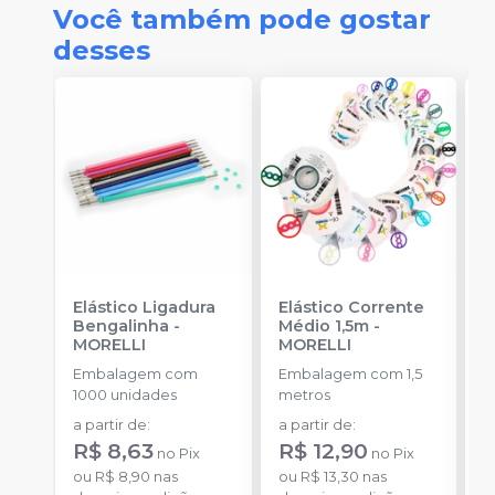
Você também pode gostar
desses
Elástico Ligadura
Elástico Corrente
A
Bengalinha
-
Médio 1,5m
-
O
MORELLI
MORELLI
O
Embalagem com
Embalagem com 1,5
K
1000 unidades
metros
+
a partir de
:
a partir de
:
d
R$ 8,63
R$ 12,90
no
Pix
no
Pix
ou
R$ 8,90
nas
ou
R$ 13,30
nas
o