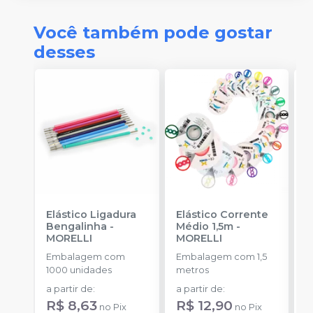
Você também pode gostar
desses
Elástico Ligadura
Elástico Corrente
A
Bengalinha
-
Médio 1,5m
-
O
MORELLI
MORELLI
O
Embalagem com
Embalagem com 1,5
K
1000 unidades
metros
+
a partir de
:
a partir de
:
d
R$ 8,63
R$ 12,90
no
Pix
no
Pix