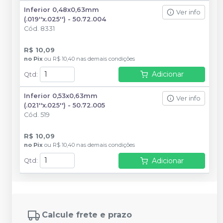
Inferior 0,48x0,63mm
Ver info
(.019''x.025'') - 50.72.004
Cód.
8331
R$ 10,09
no
Pix
ou
R$ 10,40
nas demais condições
Adicionar
Qtd
:
Inferior 0,53x0,63mm
Ver info
(.021''x.025'') - 50.72.005
Cód.
519
R$ 10,09
no
Pix
ou
R$ 10,40
nas demais condições
Adicionar
Qtd
:
Calcule frete e prazo