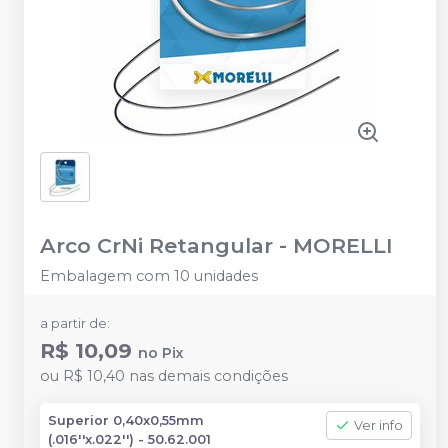
Arco CrNi Retangular
-
MORELLI
Embalagem com 10 unidades
a partir de:
R$ 10,09
no
Pix
ou
R$ 10,40
nas demais condições
Superior 0,40x0,55mm
Ver info
(.016''x.022'') - 50.62.001