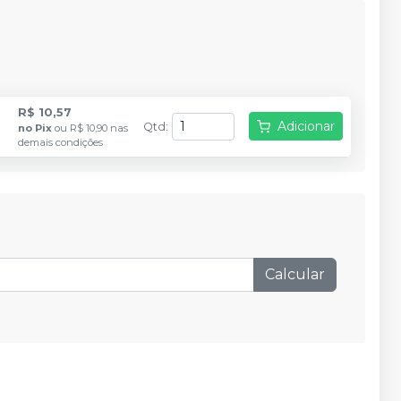
R$ 10,57
Adicionar
Qtd
:
no
Pix
ou
R$ 10,90
nas
demais condições
Calcular