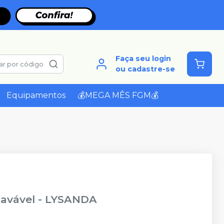
Faça seu login
ar por código
ou cadastre-se
Equipamentos
💰MEGA MÊS FGM💰
lavável
-
LYSANDA