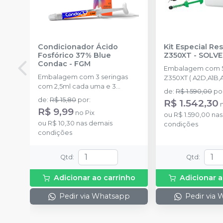
Condicionador Ácido
Kit Especial Res
Fosfórico 37% Blue
Z350XT
-
SOLV
Condac
-
FGM
Embalagem com 5
Embalagem com 3 seringas
Z350XT ( A2D,A1B,
com 2,5ml cada uma e 3
4g) + 1 scotchbond 
de
:
R$ 1.590,00
po
ponteiras para aplicação.
filtek supreme A2 d
de
:
R$ 15,80
por
:
R$ 1.542,30
one A2 de 4g + lat
R$ 9,99
no
Pix
ou
R$ 1.590,00
nas
ou
R$ 10,30
nas demais
condições
condições
Qtd
:
Qtd
:
Adicionar ao carrinho
Adicionar a
Pedir via Whatsapp
Pedir via