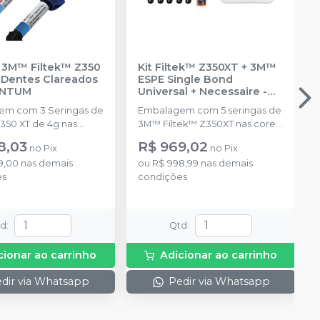
 3M™ Filtek™ Z350
Kit Filtek™ Z350XT + 3M™
 Dentes Clareados
ESPE Single Bond
ENTUM
Universal + Necessaire
-
SOLVENTUM
em com 3 Seringas de
Embalagem com 5 seringas de
Z350 XT de 4g nas
3M™ Filtek™ Z350XT nas cores:
, WE e CT
A1B, A2B, A3B, A2E, A2D Grátis: 1
8,03
R$ 969,02
no
Pix
no
Pix
ida)
frasco de 3M™ ESPE Single
9,00
nas demais
ou
R$ 998,99
nas demais
Bond Universal de 3 ml 1
es
condições
Necessaire para
armazenamento e transporte
td
:
Qtd
:
cionar ao carrinho
Adicionar ao carrinho
dir via Whatsapp
Pedir via Whatsapp