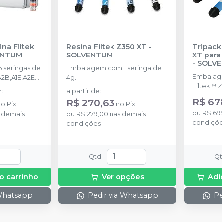
ina Filtek
Resina Filtek Z350 XT
-
Tripack
ENTUM
SOLVENTUM
XT para
-
SOLV
 seringas de
Embalagem com 1 seringa de
Embalag
A2B,A1E,A2E
4g.
Filtek™ 
plus 1,5ml + 1
r
:
a partir de
:
cores WB
e 2g + 1 filtek
R$ 67
R$ 270,63
no
Pix
no
Pix
(Translúc
a.
ou
R$ 69
 demais
ou
R$ 279,00
nas demais
condiçõ
condições
Qtd
:
Q
o carrinho
Ver opções
Adi
 Whatsapp
Pedir via Whatsapp
Pe