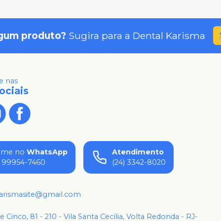
gum produto?
Sugira para a
Dental Karisma
 nas
ociais
ame no
WhatsApp
Atendimento
) 99954-7460
(24) 3342-8020
karismasite@gmail.com
 e Cinco, 81 - 210 - Vila Santa Cecília, Volta Redonda - RJ-