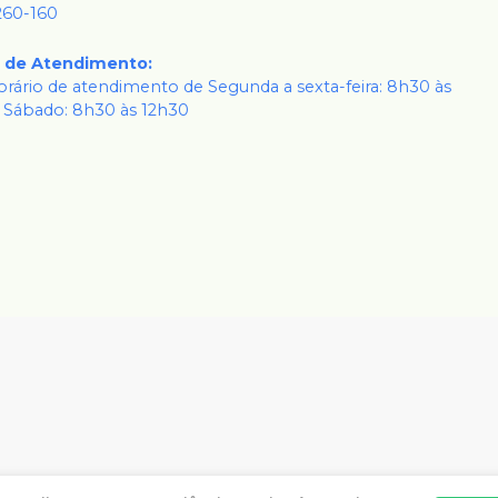
260-160
o de Atendimento
:
rário de atendimento de Segunda a sexta-feira: 8h30 às
 Sábado: 8h30 às 12h30
www.dentalkarisma.com.br | DENTAL KARISMA PRODUTOS ODON