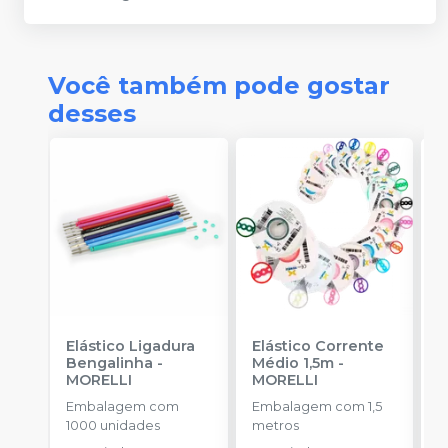
Você também pode gostar
desses
Elástico Ligadura
Elástico Corrente
A
Bengalinha
-
Médio 1,5m
-
O
MORELLI
MORELLI
O
Embalagem com
Embalagem com 1,5
K
1000 unidades
metros
+