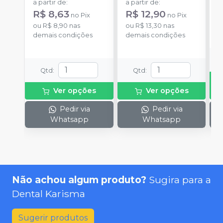
a partir de
:
a partir de
:
d
R$ 8,63
R$ 12,90
no
Pix
no
Pix
ou
R$ 8,90
nas
ou
R$ 13,30
nas
o
demais condições
demais condições
d
Qtd
:
Qtd
:
Ver opções
Ver opções
Pedir via
Pedir via
Whatsapp
Whatsapp
Não achou algum produto?
Sugira para a
Dental Karisma
Sugerir produtos