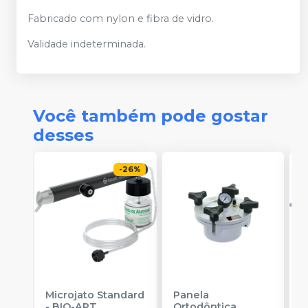
Fabricado com nylon e fibra de vidro.
Validade indeterminada.
Você também pode gostar
desses
-
26
%
Microjato Standard
Panela
M
-
BIO-ART
Ortodôntica
P