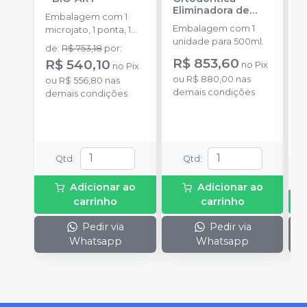
Eliminadora de
V
Embalagem com 1
Bolhas Nº2
-
N
Embalagem com 1
E
microjato, 1 ponta, 1
PROTÉCNI
unidade para 500ml.
u
pote de óxido de
de
:
R$ 753,18
por
:
alumínio com 50g, 1
R$ 853,60
a
R$ 540,10
no
Pix
no
Pix
conexão para equipo,
R
ou
R$ 880,00
nas
ou
R$ 556,80
nas
1 engate rápido e
demais condições
demais condições
manual de instruções.
P
o
d
Qtd
:
Qtd
:
Adicionar ao
Adicionar ao
carrinho
carrinho
Pedir via
Pedir via
Whatsapp
Whatsapp