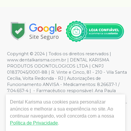
Copyright © 2024 | Todos os direitos reservados |
www.dentalkarisma.com.br | DENTAL KARISMA
PRODUTOS ODONTOLOGICOS LTDA | CNPJ
01837045/0001-88 | R. Vinte e Cinco, 81 - 210 - Vila Santa
Cecília, Volta Redonda - RJ | Autorizações de
Funcionamento ANVISA - Medicamentos: 8.26637-1 /
7.04.657-4 | - Farmacêutico responsável: Ana Paula
Valente de Souza Pereira CRF/RJ nº 26811 | Política de
Dental Karisma
usa cookies para personalizar
Privacidade e Segurança - Fotos meramente ilustrativas -
Os preços e condições da loja virtual estão sujeitos a
anúncios e melhorar a sua experiência no site. Ao
alterações. Em caso de divergência de preços no site, o
continuar navegando, você concorda com a nossa
valor válido é o do Carrinho de Compra. Não vendemos
Política de Privacidade
.
por atacado, por isso nos reservamos o direito de não