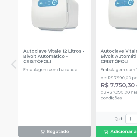
Autoclave Vitale 12 Litros -
Autoclave Vitale
Bivolt Automático
-
Bivolt Automát
CRISTÓFOLI
CRISTÓFOLI
Embalagem com 1 unidade.
Embalagem com 1
de
:
R$ 7.990,00
po
R$ 7.750,30
ou
R$ 7.990,00
nas
condições
Qtd
:
Esgotado
Adicionar a