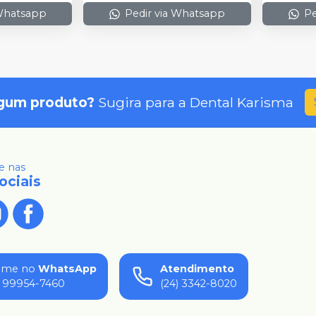
 Whatsapp
Pedir via Whatsapp
Pe
gum produto?
Sugira para a
Dental Karisma
 nas
ociais
ame no
WhatsApp
Atendimento
) 99954-7460
(24) 3342-8020