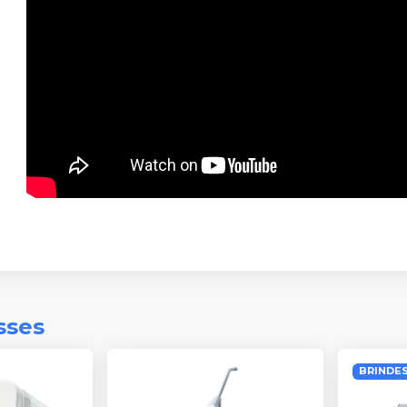
sses
BRINDES