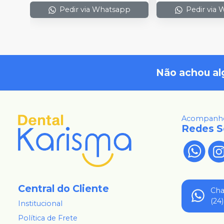
Pedir via Whatsapp
Pedir via
Não achou al
Acompanhe
Redes S
Central do Cliente
Ch
(24
Institucional
Política de Frete