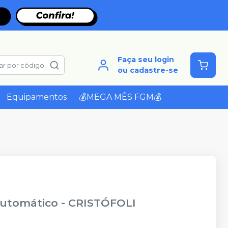
Faça seu login
ar por código
ou cadastre-se
Equipamentos
💰MEGA MÊS FGM💰
 Automático
-
CRISTÓFOLI