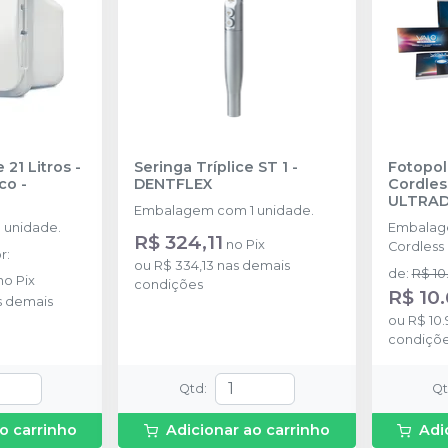
 21 Litros -
Seringa Tríplice ST 1
-
Fotopol
ico
-
DENTFLEX
Cordles
ULTRA
Embalagem com 1 unidade.
 unidade.
Embalagem
R$ 324,11
no
Pix
Cordless 
r
:
ou
R$ 334,13
nas demais
recarregá
de
:
R$ 10
no
Pix
condições
barreiras 
R$ 10
 demais
protetor 
ou
R$ 10
condiçõ
Qtd
:
Q
o carrinho
Adicionar ao carrinho
Adi