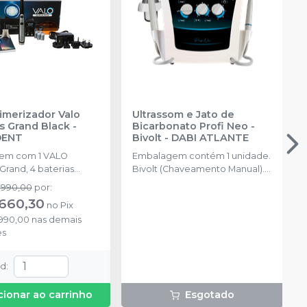
imerizador Valo
Ultrassom e Jato de
s Grand Black
-
Bicarbonato Profi Neo -
DENT
Bivolt
-
DABI ATLANTE
 com 1 VALO
Embalagem contém 1 unidade.
Grand, 4 baterias
Bivolt (Chaveamento Manual).
veis, 1 carregador, 50
Acompanha 3 ponteiras (2
.990,00
por
:
protetoras, 1 suporte, 1
subgengivais e 1 supragengival).
.660,30
no
Pix
de luz.
.990,00
nas demais
es
td
:
cionar ao carrinho
Esgotado