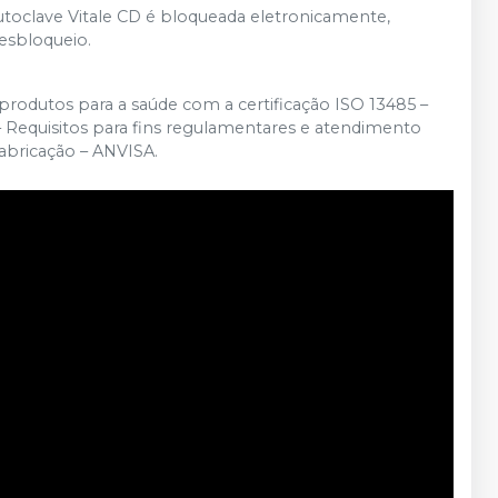
utoclave Vitale CD é bloqueada eletronicamente,
desbloqueio.
e produtos para a saúde com a certificação ISO 13485 –
– Requisitos para fins regulamentares e atendimento
Fabricação – ANVISA.