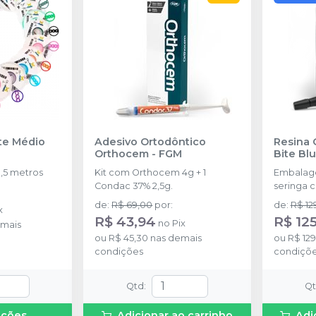
nte Médio
Adesivo Ortodôntico
Resina 
Orthocem
-
FGM
Bite Bl
,5 metros
Kit com Orthocem 4g + 1
Embalag
Condac 37% 2,5g.
seringa 
disponíve
de
:
R$ 69,00
por
:
de
:
R$ 12
x
R$ 43,94
R$ 125
no
Pix
mais
ou
R$ 45,30
nas demais
ou
R$ 12
condições
condiçõ
Qtd
:
Q
pções
Adicionar ao carrinho
Adi