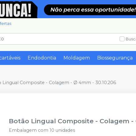
fertas
Busc
cartáveis
Endodontia
Moldagem
Biossegurança
 Lingual Composite - Colagem - Ø 4mm - 30.10.206
Botão Lingual Composite - Colagem -
Embalagem com 10 unidades