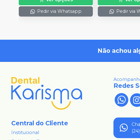
Pedir via Whatsapp
Pedir via
Não achou al
Acompanhe
Redes S
Central do Cliente
Ch
(24
Institucional