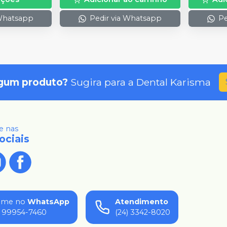
 Whatsapp
Pedir via Whatsapp
Pe
gum produto?
Sugira para a
Dental Karisma
 nas
ociais
ame no
WhatsApp
Atendimento
) 99954-7460
(24) 3342-8020