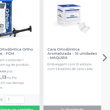
Ortodôntica Ortho
Cera Ortodôntica
ue
-
FGM
Aromatizada - 10 unidades
-
MAQUIRA
em contendo 1
Embalagem com 10 estojos
com 4g de produto
com 5 bastões de cera cada.
l na cor azul.
9,00
por
:
,13
no
Pix
9,00
nas demais
es
td
:
cionar ao carrinho
Esgotado