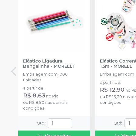
Elástico Ligadura
Elástico Corre
Bengalinha
-
MORELLI
1,5m
-
MORELLI
Embalagem com 1000
Embalagem com 1
unidades
a partir de
:
a partir de
:
R$ 12,90
no
Pi
R$ 8,63
no
Pix
ou
R$ 13,30
nas de
ou
R$ 8,90
nas demais
condições
condições
Qtd
:
Qtd
:
Ver opções
Ver o