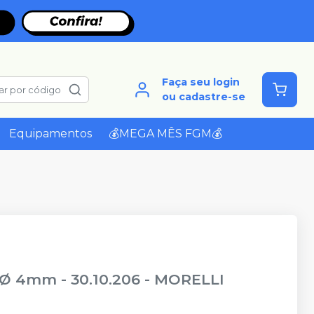
Faça seu login
ar por código
ou cadastre-se
Equipamentos
💰MEGA MÊS FGM💰
 Ø 4mm - 30.10.206
-
MORELLI