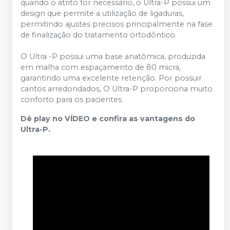
quando o atrito for necessário, o Ultra-P possui um
design que permite a utilização de ligaduras,
permitindo ajustes precisos principalmente na fase
de finalização do tratamento ortodôntico.
O Ultra -P possui uma base anatômica, produzida
em malha com espaçamento de 80 micra,
garantindo uma excelente retenção. Por possuir
cantos arredondados, O Ultra-P proporciona muito
conforto para os pacientes.
Dê play no VÍDEO e confira as vantagens do
Ultra-P.