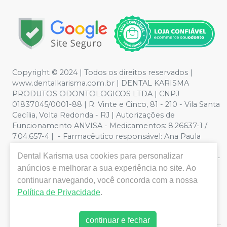
Copyright © 2024 | Todos os direitos reservados |
www.dentalkarisma.com.br | DENTAL KARISMA
PRODUTOS ODONTOLOGICOS LTDA | CNPJ
01837045/0001-88 | R. Vinte e Cinco, 81 - 210 - Vila Santa
Cecília, Volta Redonda - RJ | Autorizações de
Funcionamento ANVISA - Medicamentos: 8.26637-1 /
7.04.657-4 | - Farmacêutico responsável: Ana Paula
Valente de Souza Pereira CRF/RJ nº 26811 | Política de
Dental Karisma
usa cookies para personalizar
Privacidade e Segurança - Fotos meramente ilustrativas -
anúncios e melhorar a sua experiência no site. Ao
Os preços e condições da loja virtual estão sujeitos a
alterações. Em caso de divergência de preços no site, o
continuar navegando, você concorda com a nossa
valor válido é o do Carrinho de Compra. Não vendemos
Política de Privacidade
.
por atacado, por isso nos reservamos o direito de não
atender compras de grandes volumes pelo site.
continuar e fechar