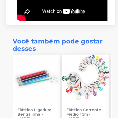
Você também pode gostar
desses
Elástico Ligadura
Elástico Corrente
A
Bengalinha
-
Médio 1,5m
-
O