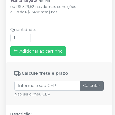
R$ 319,63
no
Pix
ou
R$ 329,52
nas demais condições
ou
2
x
de
R$ 164,76
sem juros
Quantidade
:
Adicionar ao carrinho
Calcule frete e prazo
Calcular
Não sei o meu CEP
Descrição: