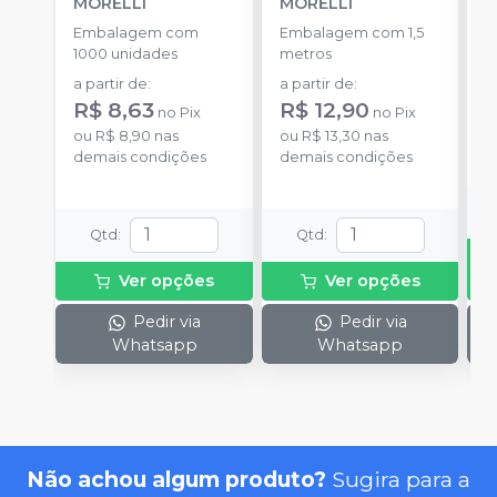
MORELLI
MORELLI
O
Embalagem com
Embalagem com 1,5
K
1000 unidades
metros
+
a partir de
:
a partir de
:
d
R$ 8,63
R$ 12,90
no
Pix
no
Pix
ou
R$ 8,90
nas
ou
R$ 13,30
nas
o
demais condições
demais condições
d
Qtd
:
Qtd
:
Ver opções
Ver opções
Pedir via
Pedir via
Whatsapp
Whatsapp
Não achou algum produto?
Sugira para a