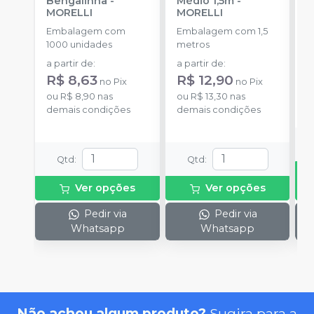
Bengalinha
-
Médio 1,5m
-
O
MORELLI
MORELLI
O
Embalagem com
Embalagem com 1,5
K
1000 unidades
metros
+
a partir de
:
a partir de
:
d
R$ 8,63
R$ 12,90
no
Pix
no
Pix
ou
R$ 8,90
nas
ou
R$ 13,30
nas
o
demais condições
demais condições
d
Qtd
:
Qtd
:
Ver opções
Ver opções
Pedir via
Pedir via
Whatsapp
Whatsapp
Não achou algum produto?
Sugira para a