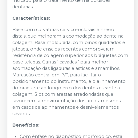
Indicado para o tratamento de maloclusões
dentárias.
Características:
Base com curvaturas cérvico-oclusais e mésio
distais, que melhoram a acomodação ao dente na
colagem. Base moldurada, com pinos quadrados e
jateada, onde ensaios recentes comprovaram
resistência de colagem superior aos bráquetes com
base teladas. Garras ''cavadas'' para melhor
acomadação das ligaduras elásticas e amarrilhos.
Marcação central em ''V'', para facilitar o
posicionamento do instrumento, e o alinhamento
do braquete ao longo eixo dos dentes durante a
colagem. Slot com arestas arredondadas que
favorecem a movimentação dos arcos, mesmos
em casos de apinhamentos e desnivelamentos
severos.
Benefícios:
Com ênfase no diagnóstico morfológico, esta