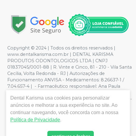
Copyright © 2024 | Todos os direitos reservados |
www.dentalkarisma.com.br | DENTAL KARISMA
PRODUTOS ODONTOLOGICOS LTDA | CNPJ
01837045/0001-88 | R. Vinte e Cinco, 81 - 210 - Vila Santa
Cecília, Volta Redonda - RJ | Autorizações de
Funcionamento ANVISA - Medicamentos: 8.26637-1 /
7.04.657-4 | - Farmacêutico responsável: Ana Paula
Valente de Souza Pereira CRF/RJ nº 26811 | Política de
Dental Karisma
usa cookies para personalizar
Privacidade e Segurança - Fotos meramente ilustrativas -
anúncios e melhorar a sua experiência no site. Ao
Os preços e condições da loja virtual estão sujeitos a
alterações. Em caso de divergência de preços no site, o
continuar navegando, você concorda com a nossa
valor válido é o do Carrinho de Compra. Não vendemos
Política de Privacidade
.
por atacado, por isso nos reservamos o direito de não
atender compras de grandes volumes pelo site.