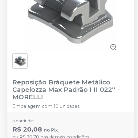
Reposição Bráquete Metálico
Capelozza Max Padrão I II 022''
-
MORELLI
Embalagem com 10 unidades
a partir de:
R$ 20,08
no
Pix
ou
R$ 20,70
nas demais condições