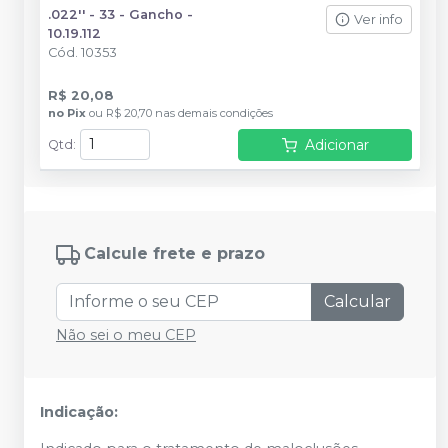
.022'' - 33 - Gancho -
Ver info
10.19.112
Cód.
10353
R$ 20,08
no
Pix
ou
R$ 20,70
nas demais condições
Adicionar
Qtd
:
Calcule frete e prazo
Calcular
Não sei o meu CEP
Indicação: