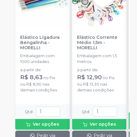
Elástico Ligadura
Elástico Corrente
A
Bengalinha
-
Médio 1,5m
-
O
MORELLI
MORELLI
O
Embalagem com
Embalagem com 1,5
K
1000 unidades
metros
+
a partir de
:
a partir de
:
d
R$ 8,63
R$ 12,90
no
Pix
no
Pix
ou
R$ 8,90
nas
ou
R$ 13,30
nas
o
demais condições
demais condições
d
Qtd
:
Qtd
:
Ver opções
Ver opções
Pedir via
Pedir via