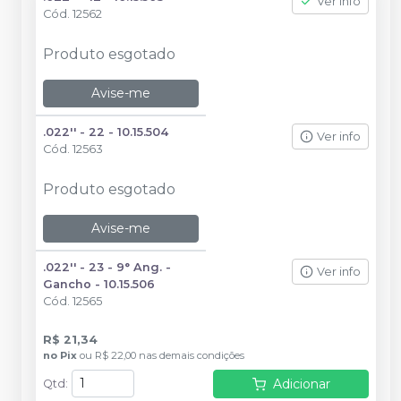
Ver info
Cód.
12562
Produto esgotado
Avise-me
.022'' - 22 - 10.15.504
Ver info
Cód.
12563
Produto esgotado
Avise-me
.022'' - 23 - 9° Ang. -
Ver info
Gancho - 10.15.506
Cód.
12565
R$ 21,34
no
Pix
ou
R$ 22,00
nas demais condições
Adicionar
Qtd
: