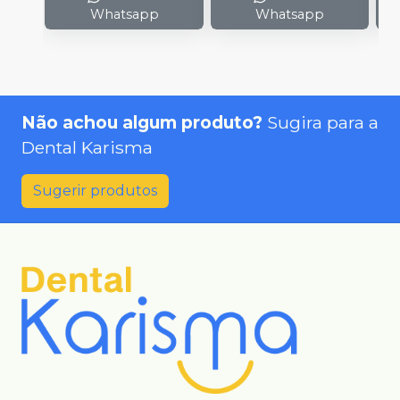
Whatsapp
Whatsapp
Não achou algum produto?
Sugira para a
Dental Karisma
Sugerir produtos