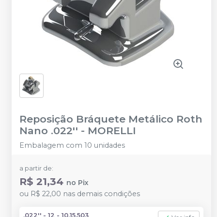
Reposição Bráquete Metálico Roth
Nano .022''
-
MORELLI
Embalagem com 10 unidades
a partir de:
R$ 21,34
no
Pix
ou
R$ 22,00
nas demais condições
.022'' - 12 - 10.15.503