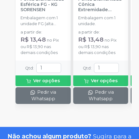
Esférica FG
-
KG
Cônica
I
SORENSEN
Extremidade
c
Arredondada FG
-
A
Embalagem com 1
Embalagem com 1
E
KG SORENSEN
unidade FG (alta
unidade.
u
rotação).
a partir de
:
a partir de
:
a
R$ 13,48
R$ 13,48
R
no
Pix
no
Pix
ou
R$ 13,90
nas
ou
R$ 13,90
nas
o
demais condições
demais condições
d
Qtd
:
Qtd
:
Ver opções
Ver opções
Pedir via
Pedir via
Whatsapp
Whatsapp
Não achou algum produto?
Sugira para a