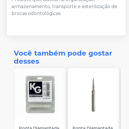
armazenamento, transporte e esterilização de
brocas odontológicas.
Você também pode gostar
desses
Ponta Diamantada
Ponta Diamantada
P