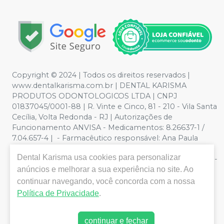
Copyright © 2024 | Todos os direitos reservados |
www.dentalkarisma.com.br | DENTAL KARISMA
PRODUTOS ODONTOLOGICOS LTDA | CNPJ
01837045/0001-88 | R. Vinte e Cinco, 81 - 210 - Vila Santa
Cecília, Volta Redonda - RJ | Autorizações de
Funcionamento ANVISA - Medicamentos: 8.26637-1 /
7.04.657-4 | - Farmacêutico responsável: Ana Paula
Valente de Souza Pereira CRF/RJ nº 26811 | Política de
Dental Karisma
usa cookies para personalizar
Privacidade e Segurança - Fotos meramente ilustrativas -
anúncios e melhorar a sua experiência no site. Ao
Os preços e condições da loja virtual estão sujeitos a
alterações. Em caso de divergência de preços no site, o
continuar navegando, você concorda com a nossa
valor válido é o do Carrinho de Compra. Não vendemos
Política de Privacidade
.
por atacado, por isso nos reservamos o direito de não
atender compras de grandes volumes pelo site.
continuar e fechar