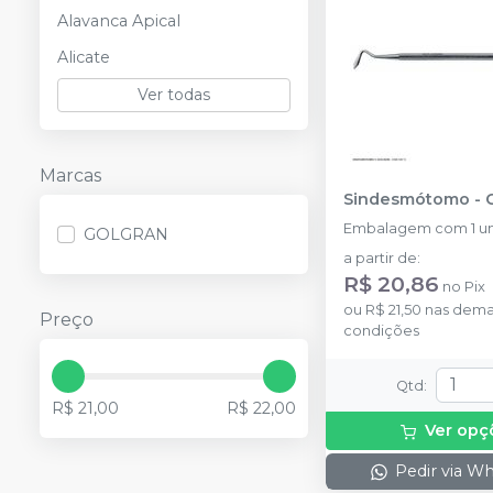
Alavanca Apical
Alicate
Ver todas
Marcas
Sindesmótomo
-
Embalagem com 1 un
GOLGRAN
a partir de
:
R$ 20,86
no
Pix
ou
R$ 21,50
nas dema
Preço
condições
Qtd
:
R$ 21,00
R$ 22,00
Ver opç
Pedir via W