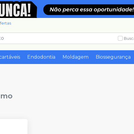
fertas
Busc
cartáveis
Endodontia
Moldagem
Biossegurança
omo