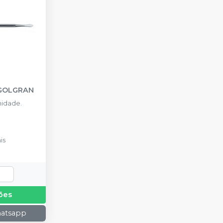
GOLGRAN
idade.
is
ões
hatsapp