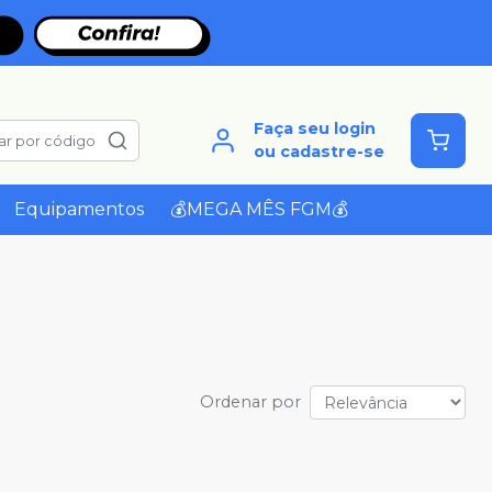
Faça seu login
ar por código
ou cadastre-se
Equipamentos
💰MEGA MÊS FGM💰
Ordenar por