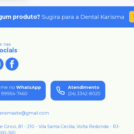
gum produto?
Sugira para a
Dental Karisma
 nas
ociais
ame no
WhatsApp
Atendimento
) 99954-7460
(24) 3342-8020
karismasite@gmail.com
 e Cinco, 81 - 210 - Vila Santa Cecília, Volta Redonda - RJ-
260-160