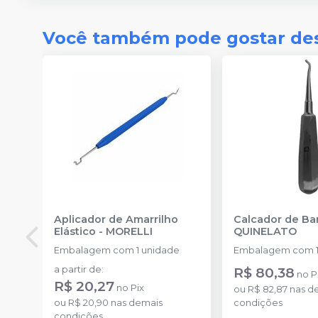
Você também pode gostar de
Aplicador de Amarrilho
Calcador de B
Elástico
-
MORELLI
QUINELATO
Embalagem com 1 unidade
Embalagem com 1
a partir de
:
R$ 80,38
no
P
R$ 20,27
no
Pix
ou
R$ 82,87
nas d
ou
R$ 20,90
nas demais
condições
condições