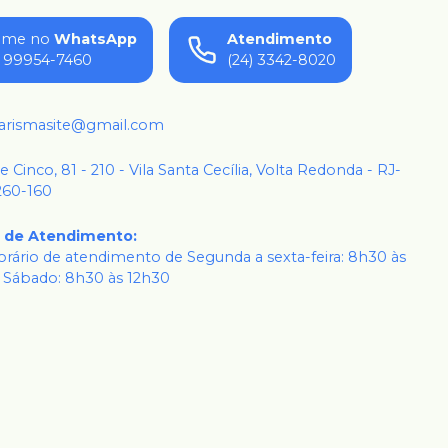
ame no
WhatsApp
Atendimento
) 99954-7460
(24) 3342-8020
karismasite@gmail.com
 e Cinco, 81 - 210 - Vila Santa Cecília, Volta Redonda - RJ-
260-160
o de Atendimento
:
rário de atendimento de Segunda a sexta-feira: 8h30 às
 Sábado: 8h30 às 12h30