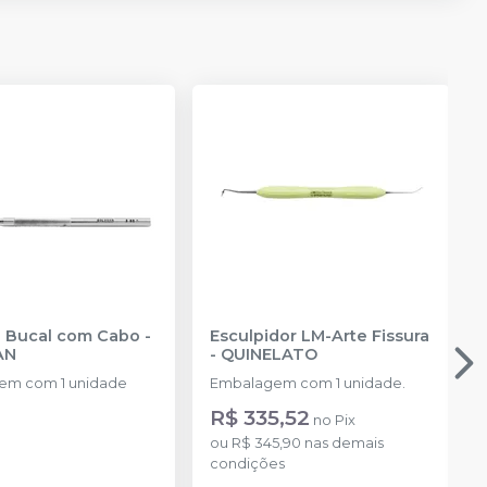
Espelho Bucal com Cabo
-
Esculpidor LM-Arte Fissura
AN
-
QUINELATO
em com 1 unidade
Embalagem com 1 unidade.
R$ 335,52
no
Pix
ou
R$ 345,90
nas demais
condições