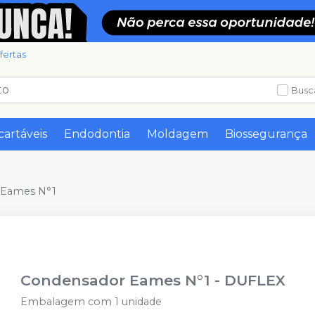
fertas
Busc
cartáveis
Endodontia
Moldagem
Biossegurança
 Eames N°1
Condensador Eames N°1
-
DUFLEX
Embalagem com 1 unidade