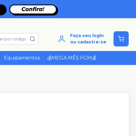
Faça seu login
ar por código
ou cadastre-se
Equipamentos
💰MEGA MÊS FGM💰