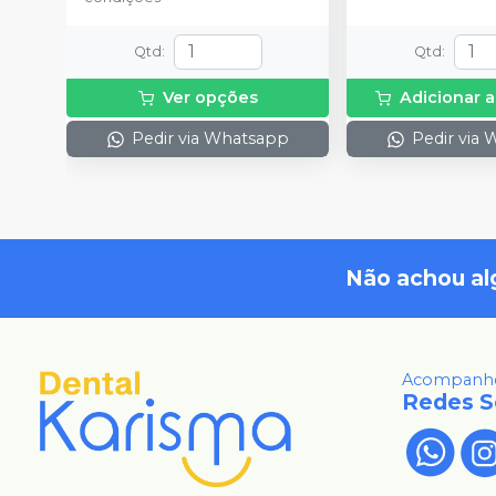
Qtd
:
Qtd
:
Ver opções
Adicionar a
Pedir via Whatsapp
Pedir via
Não achou al
Acompanhe
Redes S