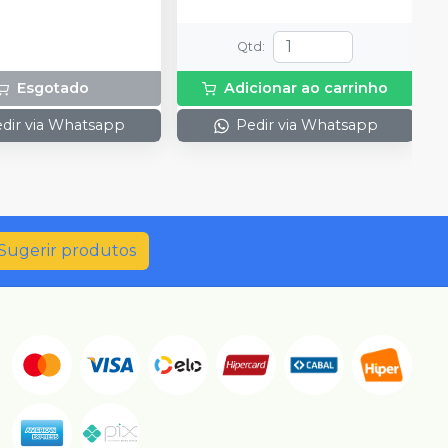
Qtd
:
Esgotado
Adicionar ao carrinho
dir via Whatsapp
Pedir via Whatsapp
Sugerir produtos