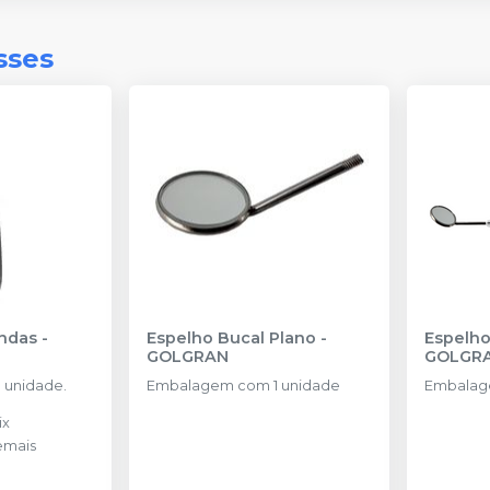
sses
andas
-
Espelho Bucal Plano
-
GOLGRAN
GOLGR
 unidade.
Embalagem com 1 unidade
Embalag
ix
emais