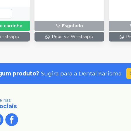
o carrinho
Esgotado
 Whatsapp
Pedir via Whatsapp
Pe
gum produto?
Sugira para a
Dental Karisma
 nas
ociais