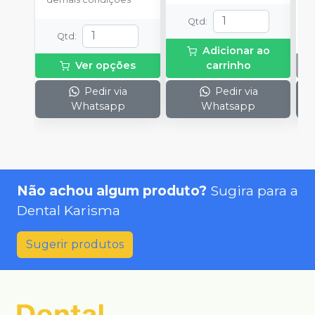
Qtd
:
Qtd
:
Adicionar ao
Ver opções
carrinho
Pedir via
Pedir via
Whatsapp
Whatsapp
Não achou algum produto?
Sugira para a
Dental Karisma
Sugerir produtos