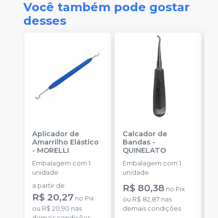
Você também pode gostar
desses
Aplicador de
Calcador de
E
Amarrilho Elástico
Bandas
-
P
-
MORELLI
QUINELATO
E
Embalagem com 1
Embalagem com 1
u
unidade
unidade.
a partir de
:
R$ 80,38
no
Pix
R$ 20,27
no
Pix
ou
R$ 82,87
nas
ou
R$ 20,90
nas
demais condições
demais condições