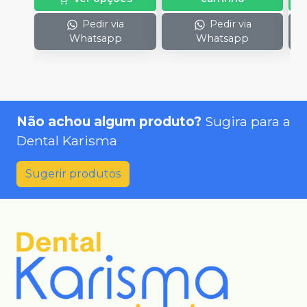
Pedir via
Pedir via
Whatsapp
Whatsapp
Não achou algum produto?
Sugira para a
Dental Karisma
Sugerir produtos