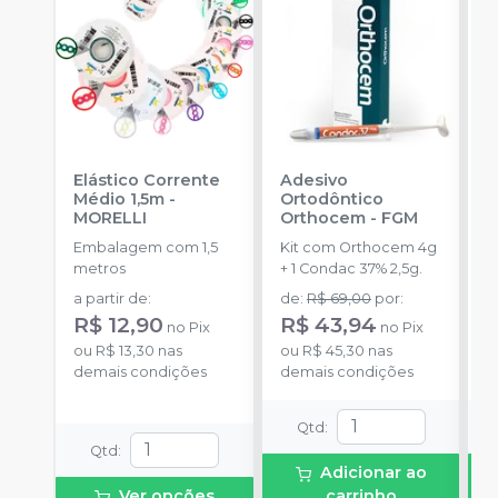
Elástico Corrente
Adesivo
R
Médio 1,5m
-
Ortodôntico
O
MORELLI
Orthocem
-
FGM
B
Embalagem com 1,5
Kit com Orthocem 4g
E
metros
+ 1 Condac 37% 2,5g.
c
c
a partir de
:
de
:
R$ 69,00
por
:
d
d
R$ 12,90
R$ 43,94
no
Pix
no
Pix
ou
R$ 13,30
nas
ou
R$ 45,30
nas
o
demais condições
demais condições
d
Qtd
:
Qtd
:
Adicionar ao
Ver opções
carrinho