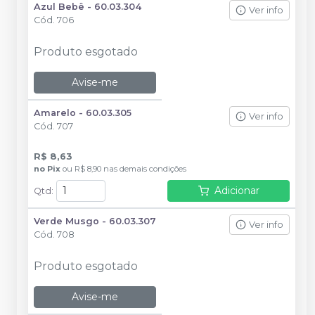
Azul Bebê - 60.03.304
Ver info
Cód.
706
Produto esgotado
Avise-me
Amarelo - 60.03.305
Ver info
Cód.
707
R$ 8,63
no
Pix
ou
R$ 8,90
nas demais condições
Adicionar
Qtd
:
Verde Musgo - 60.03.307
Ver info
Cód.
708
Produto esgotado
Avise-me