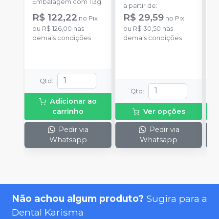
R
Embalagem com 113g.
a partir de
:
o
R$ 122,22
R$ 29,59
no
Pix
no
Pix
d
ou
R$ 126,00
nas
ou
R$ 30,50
nas
demais condições
demais condições
Qtd
:
Qtd
:
Adicionar ao
carrinho
Ver opções
Pedir via
Pedir via
Whatsapp
Whatsapp
Não achou algum produto?
Sugira para a
Dental Karisma