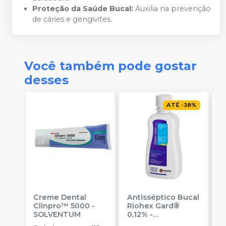
Proteção da Saúde Bucal:
Auxilia na prevenção
de cáries e gengivites.
Você também pode gostar
desses
ATÉ
-
38
%
Creme Dental
Antisséptico Bucal
F
Clinpro™ 5000
-
Riohex Gard®
SOLVENTUM
0,12%
-
a
RIOQUÍMICA