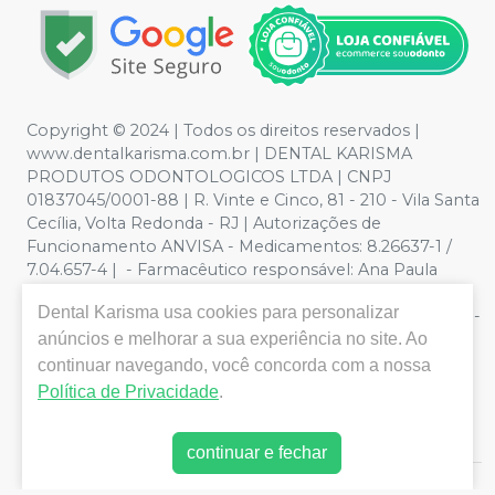
Copyright © 2024 | Todos os direitos reservados |
www.dentalkarisma.com.br | DENTAL KARISMA
PRODUTOS ODONTOLOGICOS LTDA | CNPJ
01837045/0001-88 | R. Vinte e Cinco, 81 - 210 - Vila Santa
Cecília, Volta Redonda - RJ | Autorizações de
Funcionamento ANVISA - Medicamentos: 8.26637-1 /
7.04.657-4 | - Farmacêutico responsável: Ana Paula
Valente de Souza Pereira CRF/RJ nº 26811 | Política de
Dental Karisma
usa cookies para personalizar
Privacidade e Segurança - Fotos meramente ilustrativas -
Os preços e condições da loja virtual estão sujeitos a
anúncios e melhorar a sua experiência no site. Ao
alterações. Em caso de divergência de preços no site, o
continuar navegando, você concorda com a nossa
valor válido é o do Carrinho de Compra. Não vendemos
Política de Privacidade
.
por atacado, por isso nos reservamos o direito de não
atender compras de grandes volumes pelo site.
continuar e fechar
E-commerce produzido por
Sou Odonto Ecommerce
.