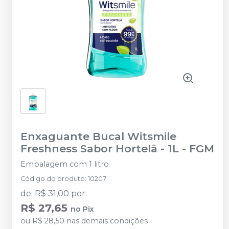
Enxaguante Bucal Witsmile
Freshness Sabor Hortelâ - 1L
-
FGM
Embalagem com 1 litro
Código do produto
:
10207
de
:
R$ 31,00
por
:
R$ 27,65
no
Pix
ou
R$ 28,50
nas demais condições