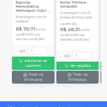
Esponja
Bolsa Térmica
-
F
Hemostática
MAQUIRA
U
Hemospon Cubo -
3
Embalagem com 10
10 unidades
-
Embalagem com 10
C
bolsas de 100g cada.
MAQUIRA
unidade.
u
a partir de
:
C
R$ 70,71
a
R$ 48,31
no
Pix
no
Pix
4
R
ou
R$ 72,90
nas
ou
R$ 49,80
nas
demais condições
o
demais condições
d
Qtd
:
Qtd
:
Adicionar ao
carrinho
Ver opções
Pedir via
Pedir via
Whatsapp
Whatsapp