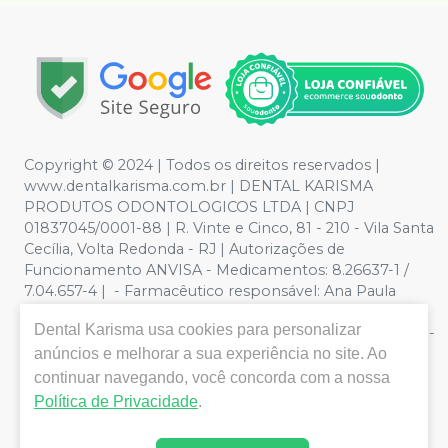
Copyright © 2024 | Todos os direitos reservados |
www.dentalkarisma.com.br | DENTAL KARISMA
PRODUTOS ODONTOLOGICOS LTDA | CNPJ
01837045/0001-88 | R. Vinte e Cinco, 81 - 210 - Vila Santa
Cecília, Volta Redonda - RJ | Autorizações de
Funcionamento ANVISA - Medicamentos: 8.26637-1 /
7.04.657-4 | - Farmacêutico responsável: Ana Paula
Valente de Souza Pereira CRF/RJ nº 26811 | Política de
Dental Karisma
usa cookies para personalizar
Privacidade e Segurança - Fotos meramente ilustrativas -
anúncios e melhorar a sua experiência no site. Ao
Os preços e condições da loja virtual estão sujeitos a
alterações. Em caso de divergência de preços no site, o
continuar navegando, você concorda com a nossa
valor válido é o do Carrinho de Compra. Não vendemos
Política de Privacidade
.
por atacado, por isso nos reservamos o direito de não
atender compras de grandes volumes pelo site.