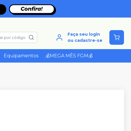
Faça seu login
ar por código
ou cadastre-se
Equipamentos
💰MEGA MÊS FGM💰