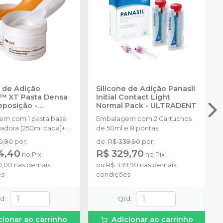
e de Adição
Silicone de Adição Panasil
™ XT Pasta Densa
Initial Contact Light
Reposição
-
Normal Pack
-
ULTRADENT
NTUM
m com 1 pasta base
Embalagem com 2 Cartuchos
isadora (250ml cada)+ 2
de 50ml e 8 pontas.
0,90
por
:
de
:
R$ 339,90
por
:
4,40
R$ 329,70
no
Pix
no
Pix
0,00
nas demais
ou
R$ 339,90
nas demais
es
condições
td
:
Qtd
:
cionar ao carrinho
Adicionar ao carrinho