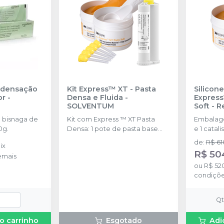
ndensação
Kit Express™ XT - Pasta
Silicon
or
-
Densa e Fluida
-
Express
SOLVENTUM
Soft - 
SOLVE
 bisnaga de
Kit com Express ™ XT Pasta
Embalage
0g.
Densa: 1 pote de pasta base
e 1 catal
(250 ml) Express ™; XT Pasta
colheres.
de
:
R$ 61
ix
Densa: 1 pote de pasta
R$ 50
emais
catalisadora (250 ml); Express ™
ou
R$ 52
XT Pasta Fluida de Baixa ou
condiçõ
Média Viscosidade: 1 cartucho
(50 ml); 10 Pontas Misturadoras
Amarelas
Q
o carrinho
Esgotado
Adi