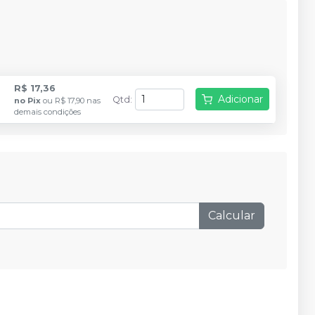
R$ 17,36
Adicionar
Qtd
:
no
Pix
ou
R$ 17,90
nas
demais condições
Calcular