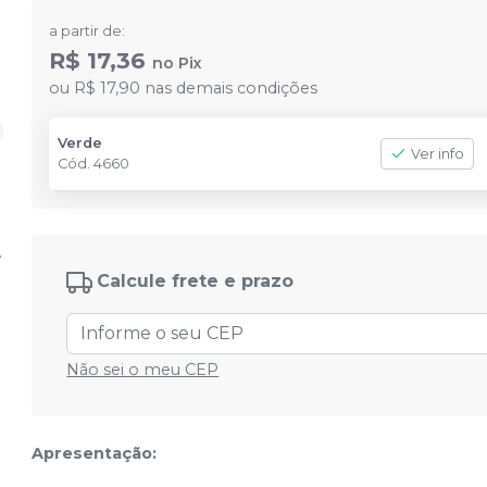
a partir de:
R$ 17,36
no
Pix
ou
R$ 17,90
nas demais condições
Verde
Ver info
Cód.
4660
Calcule frete e prazo
Não sei o meu CEP
Apresentação: