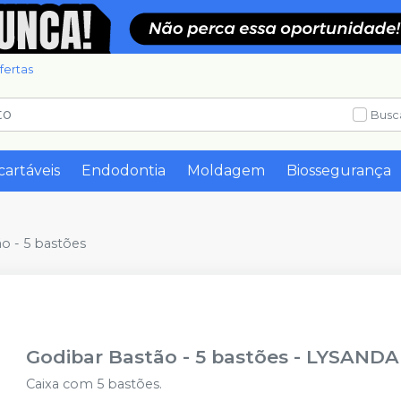
fertas
Busc
cartáveis
Endodontia
Moldagem
Biossegurança
o - 5 bastões
Godibar Bastão - 5 bastões
-
LYSANDA
Caixa com 5 bastões.