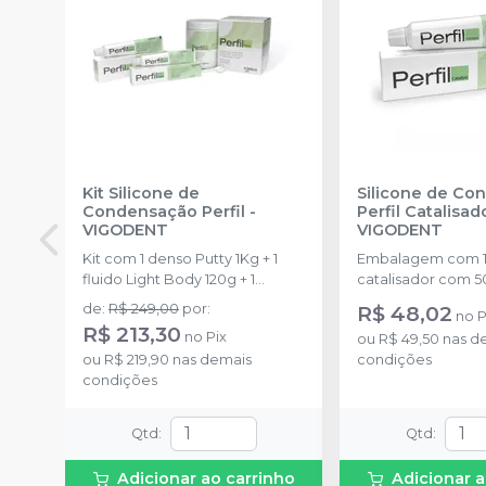
Kit Silicone de
Silicone de Co
Condensação Perfil
-
Perfil Catalisad
VIGODENT
VIGODENT
Kit com 1 denso Putty 1Kg + 1
Embalagem com 1
fluido Light Body 120g + 1
catalisador com 5
catalisador 60ml.
de
:
R$ 249,00
por
:
R$ 48,02
no
P
R$ 213,30
no
Pix
ou
R$ 49,50
nas d
ou
R$ 219,90
nas demais
condições
condições
Qtd
:
Qtd
:
Adicionar ao carrinho
Adicionar a