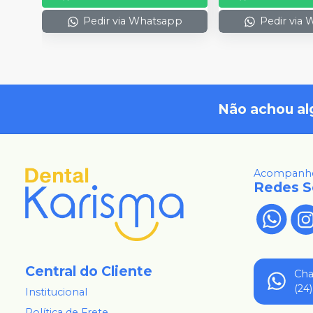
Pedir via Whatsapp
Pedir via
Não achou al
Acompanhe
Redes S
Central do Cliente
Ch
(24
Institucional
Política de Frete