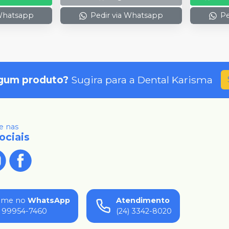
 Whatsapp
Pedir via Whatsapp
Pe
gum produto?
Sugira para a
Dental Karisma
 nas
ociais
ame no
WhatsApp
Atendimento
) 99954-7460
(24) 3342-8020