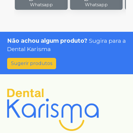
Whatsapp
Whatsapp
Não achou algum produto?
Sugira para a
Dental Karisma
Sugerir produtos