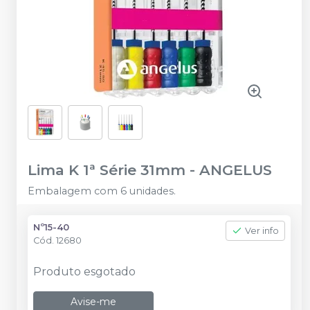
Lima K 1ª Série 31mm
-
ANGELUS
Embalagem com 6 unidades.
Nº15-40
Ver info
Cód.
12680
Produto esgotado
Avise-me