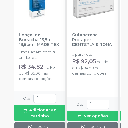
Lençol de
Gutapercha
L
Borracha 13,5 x
Protaper
-
13,5cm
-
MADEITEX
DENTSPLY SIRONA
S
Embalagem com 26
E
a partir de
:
unidades.
u
R$ 92,05
no
Pix
R$ 34,82
a
no
Pix
ou
R$ 94,90
nas
ou
R$ 35,90
nas
demais condições
demais condições
o
d
Qtd
:
Qtd
:
Adicionar ao
carrinho
Ver opções
Pedir via
Pedir via