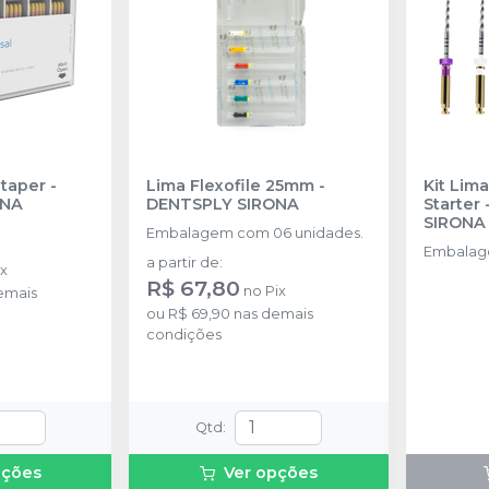
taper
-
Lima Flexofile 25mm
-
Kit Lim
ONA
DENTSPLY SIRONA
Starter
SIRONA
Embalagem com 06 unidades.
Embalag
a partir de
:
ix
R$ 67,80
no
Pix
emais
ou
R$ 69,90
nas demais
condições
Qtd
:
pções
Ver opções