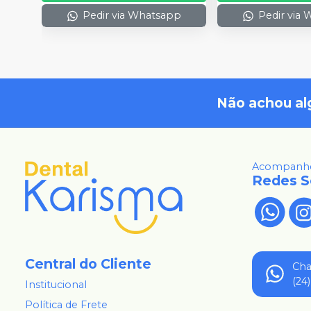
Pedir via Whatsapp
Pedir via
Não achou al
Acompanhe
Redes S
Central do Cliente
Ch
(24
Institucional
Política de Frete