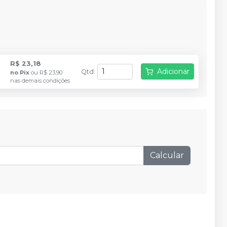
R$ 23,18
Adicionar
Qtd
:
no
Pix
ou
R$ 23,90
nas demais condições
Calcular