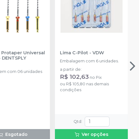
a Protaper Universal
Lima C-Pilot
-
VDW
-
DENTSPLY
Embalagem com 6 unidades.
a partir de
:
em com 06 unidades
R$ 102,63
no
Pix
ou
R$ 105,80
nas demais
condições
Qtd
:
Esgotado
Ver opções