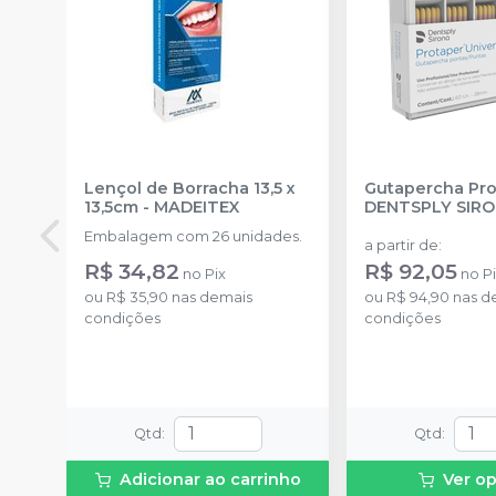
Lençol de Borracha 13,5 x
Gutapercha Pro
13,5cm
-
MADEITEX
DENTSPLY SIR
Embalagem com 26 unidades.
a partir de
:
R$ 34,82
R$ 92,05
no
Pix
no
P
ou
R$ 35,90
nas demais
ou
R$ 94,90
nas d
condições
condições
Qtd
:
Qtd
:
Adicionar ao carrinho
Ver o