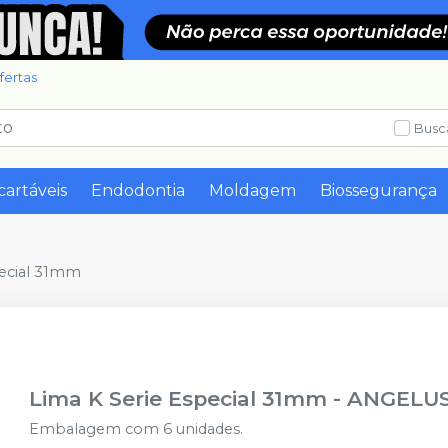
fertas
Busc
cartáveis
Endodontia
Moldagem
Biossegurança
pecial 31mm
Lima K Serie Especial 31mm
-
ANGELU
Embalagem com 6 unidades.