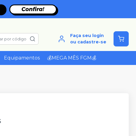
Faça seu login
ar por código
ou cadastre-se
Equipamentos
💰MEGA MÊS FGM💰
S