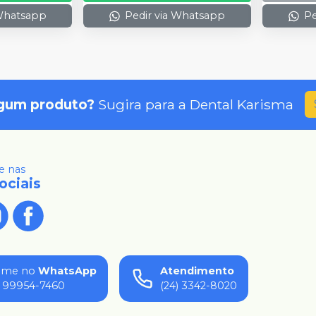
 Whatsapp
Pedir via Whatsapp
Pe
gum produto?
Sugira para a
Dental Karisma
 nas
ociais
ame no
WhatsApp
Atendimento
) 99954-7460
(24) 3342-8020