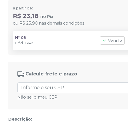
a partir de:
R$ 23,18
no
Pix
ou
R$ 23,90
nas demais condições
N° 08
Ver info
Cód.
13147
Calcule frete e prazo
Não sei o meu CEP
Descrição: