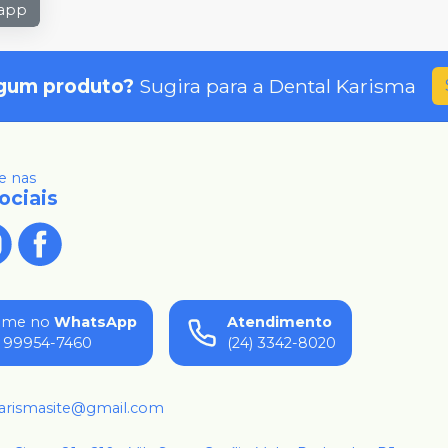
sapp
gum produto?
Sugira para a
Dental Karisma
 nas
ociais
ame no
WhatsApp
Atendimento
) 99954-7460
(24) 3342-8020
karismasite@gmail.com