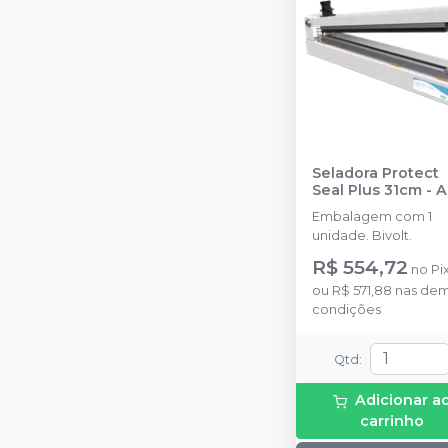
Seladora Protect
Seal Plus 31cm
-
A
Embalagem com 1
unidade. Bivolt.
R$ 554,72
no
Pi
ou
R$ 571,88
nas dem
condições
Qtd
:
Adicionar a
carrinho