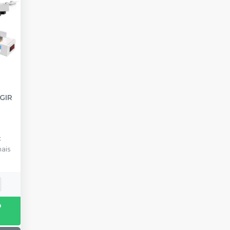
GIR
x
ais
o