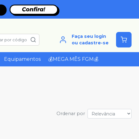
Faça seu login
ar por código
ou cadastre-se
Equipamentos
💰MEGA MÊS FGM💰
Ordenar por