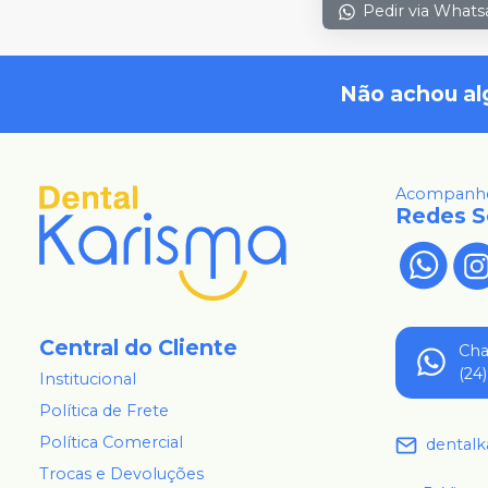
Pedir via What
Não achou al
Acompanhe
Redes S
Central do Cliente
Ch
(24
Institucional
Política de Frete
Política Comercial
dental
Trocas e Devoluções