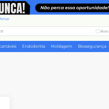
fertas
Busc
cartáveis
Endodontia
Moldagem
Biossegurança