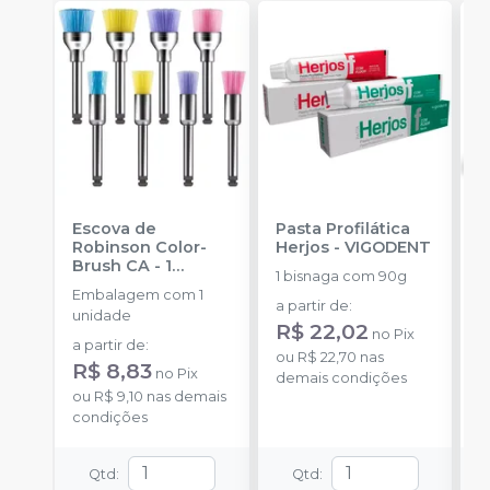
Escova de
Pasta Profilática
F
Robinson Color-
Herjos
-
VIGODENT
F
Brush CA - 1
1 bisnaga com 90g
E
unidade
-
Embalagem com 1
1
AMERICAN BURRS
a partir de
:
unidade
R$ 22,02
a
no
Pix
a partir de
:
ou
R$ 22,70
nas
R$ 8,83
no
Pix
demais condições
o
ou
R$ 9,10
nas demais
d
condições
Qtd
:
Qtd
: