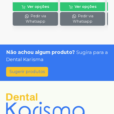
Ver opções
Ver opções
Pedir via
Pedir via
Whatsapp
Whatsapp
Não achou algum produto?
Sugira para a
Dental Karisma
Sugerir produtos