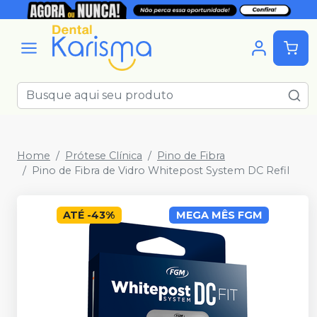
Home
Prótese Clínica
Pino de Fibra
Pino de Fibra de Vidro Whitepost System DC Refil
ATÉ
-
43
%
MEGA MÊS FGM