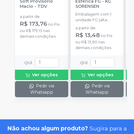
Soft Provisório
Esférica FG
-
KG
P
Macio
-
TDV
SORENSEN
S
Embalagem com 1
E
a partir de
:
unidade FG (alta
c
R$ 173,76
no
Pix
rotação).
m
a partir de
:
a
ou
R$ 179,13
nas
m
R$ 13,48
R
no
Pix
demais condições
ou
R$ 13,90
nas
o
demais condições
d
Qtd
:
Qtd
:
Ver opções
Ver opções
Pedir via
Pedir via
Whatsapp
Whatsapp
Não achou algum produto?
Sugira para a