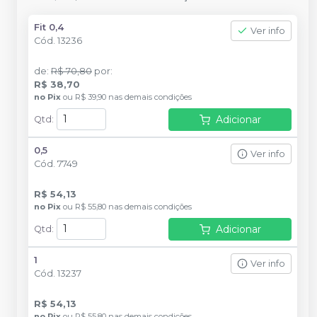
Fit 0,4
Ver info
Cód.
13236
de
:
R$ 70,80
por
:
R$ 38,70
no
Pix
ou
R$ 39,90
nas demais condições
Adicionar
Qtd
:
0,5
Ver info
Cód.
7749
R$ 54,13
no
Pix
ou
R$ 55,80
nas demais condições
Adicionar
Qtd
:
1
Ver info
Cód.
13237
R$ 54,13
no
Pix
ou
R$ 55,80
nas demais condições