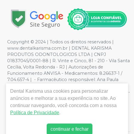
Copyright © 2024 | Todos os direitos reservados |
www.dentalkarisma.com.br | DENTAL KARISMA
PRODUTOS ODONTOLOGICOS LTDA | CNPJ
01837045/0001-88 | R. Vinte e Cinco, 81 - 210 - Vila Santa
Cecília, Volta Redonda - RJ | Autorizações de
Funcionamento ANVISA - Medicamentos: 8.26637-1 /
7.04.657-4 | - Farmacêutico responsável: Ana Paula
Valente de Souza Pereira CRF/RJ nº 26811 | Política de
Dental Karisma
usa cookies para personalizar
Privacidade e Segurança - Fotos meramente ilustrativas -
anúncios e melhorar a sua experiência no site. Ao
Os preços e condições da loja virtual estão sujeitos a
alterações. Em caso de divergência de preços no site, o
continuar navegando, você concorda com a nossa
valor válido é o do Carrinho de Compra. Não vendemos
Política de Privacidade
.
por atacado, por isso nos reservamos o direito de não
atender compras de grandes volumes pelo site.
continuar e fechar