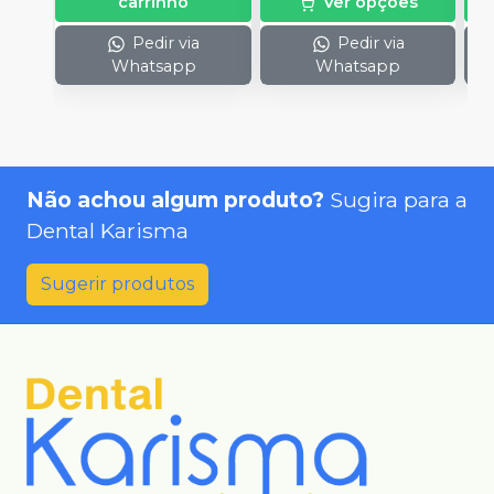
carrinho
Ver opções
Pedir via
Pedir via
Whatsapp
Whatsapp
Não achou algum produto?
Sugira para a
Dental Karisma
Sugerir produtos