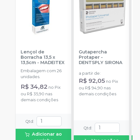
Lençol de
Gutapercha
L
Borracha 13,5 x
Protaper
-
13,5cm
-
MADEITEX
DENTSPLY SIRONA
S
Embalagem com 26
E
a partir de
:
unidades.
u
R$ 92,05
no
Pix
R$ 34,82
a
no
Pix
ou
R$ 94,90
nas
ou
R$ 35,90
nas
demais condições
demais condições
o
d
Qtd
:
Qtd
:
Adicionar ao