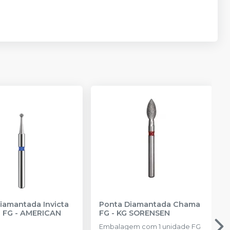
iamantada Invicta
Ponta Diamantada Chama
a FG
-
AMERICAN
FG
-
KG SORENSEN
Embalagem com 1 unidade FG