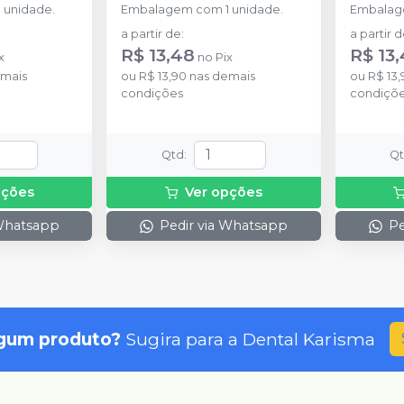
 unidade.
Embalagem com 1 unidade.
Embalage
a partir de
:
a partir 
R$ 13,48
R$ 13
x
no
Pix
mais
ou
R$ 13,90
nas demais
ou
R$ 13,
condições
condiçõ
Qtd
:
Q
pções
Ver opções
 Whatsapp
Pedir via Whatsapp
Pe
gum produto?
Sugira para a
Dental Karisma