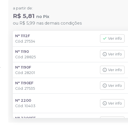
a partir de:
R$ 5,81
no
Pix
ou
R$ 5,99
nas demais condições
N° 1112F
Ver info
Cód.
27534
N° 1190
Ver info
Cód.
28825
N° 1190F
Ver info
Cód.
28201
N° 1190EF
Ver info
Cód.
27535
N° 2200
Ver info
Cód.
10403
N° 2200EF
Ver info
Cód.
28921