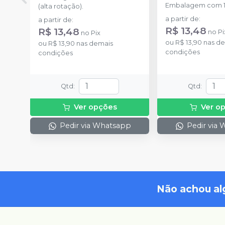
Embalagem com 1
(alta rotação).
a partir de
:
a partir de
:
R$ 13,48
R$ 13,48
no
Pi
no
Pix
ou
R$ 13,90
nas de
ou
R$ 13,90
nas demais
condições
condições
Qtd
:
Qtd
:
Ver opções
Ver o
Pedir via Whatsapp
Pedir via
Não achou al