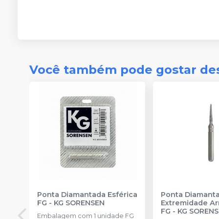
Você também pode gostar de
Ponta Diamantada Esférica
Ponta Diamant
FG
-
KG SORENSEN
Extremidade A
FG
-
KG SOREN
Embalagem com 1 unidade FG