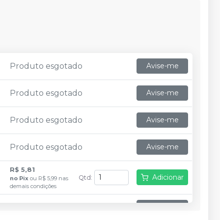
Produto esgotado
Avise-me
Produto esgotado
Avise-me
Produto esgotado
Avise-me
Produto esgotado
Avise-me
R$ 5,81
Adicionar
Qtd
:
no
Pix
ou
R$ 5,99
nas
demais condições
Produto esgotado
Avise-me