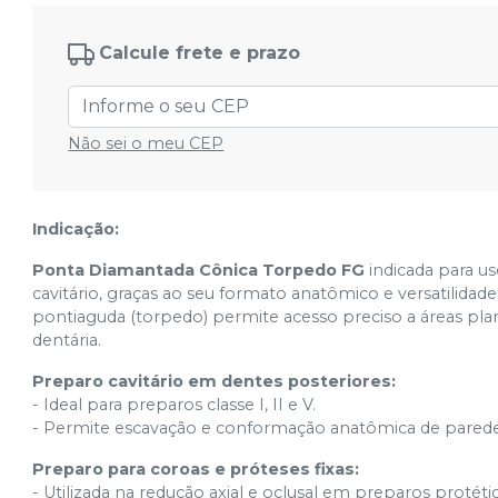
N° 2224
Ver info
Cód.
27513
Calcule frete e prazo
N° 3113
Ver info
Cód.
27520
Não sei o meu CEP
N° 3195F
Ver info
Cód.
27539
N° 3195EF
Indicação:
Ver info
Cód.
28644
Ponta Diamantada Cônica Torpedo FG
indicada para us
cavitário, graças ao seu formato anatômico e versatilida
pontiaguda (torpedo) permite acesso preciso a áreas pla
dentária.
Preparo cavitário em dentes posteriores:
- Ideal para preparos classe I, II e V.
- Permite escavação e conformação anatômica de paredes 
Preparo para coroas e próteses fixas:
- Utilizada na redução axial e oclusal em preparos protéti