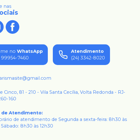
 nas
ociais
ame no
WhatsApp
Atendimento
) 99954-7460
(24) 3342-8020
karismasite@gmail.com
 e Cinco, 81 - 210 - Vila Santa Cecília, Volta Redonda - RJ-
260-160
o de Atendimento
:
rário de atendimento de Segunda a sexta-feira: 8h30 às
 Sábado: 8h30 às 12h30