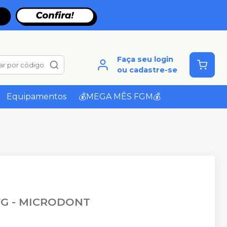
Faça seu login
ar por código
ou cadastre-se
Equipamentos
💰MEGA MÊS FGM💰
FG
-
MICRODONT