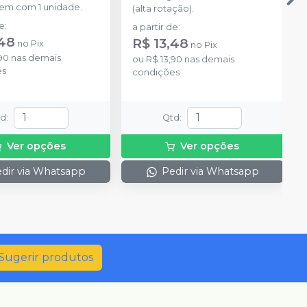
m com 1 unidade.
(alta rotação).
de
:
a partir de
:
,48
R$ 13,48
no
Pix
no
Pix
90
nas demais
ou
R$ 13,90
nas demais
es
condições
td
:
Qtd
:
Ver opções
Ver opções
dir via Whatsapp
Pedir via Whatsapp
Sugerir produtos