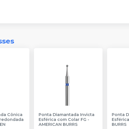
sses
ada Cônica
Ponta Diamantada Invicta
Ponta D
rredondada
Esférica com Colar FG
-
Esféric
SEN
AMERICAN BURRS
BURRS