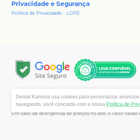
Privacidade e Segurança
Política de Privacidade - LGPD
Copyright © 2024 | Todos os direitos reservados | 
Dental Karisma
usa cookies para personalizar anúncios 
Cinco, 81 - 210 - Vila Santa Cecília, Volta Redonda - RJ
navegando, você concorda com a nossa
Política de Pri
Valente de Souza Pereira CRF/RJ nº 26811 | Política de Pr
Em caso de divergência de preços no site, o valor váli
grandes volumes pelo site.