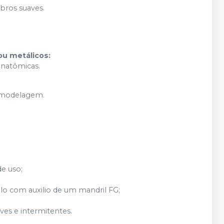
bros suaves.
u metálicos:
anatômicas.
remodelagem.
de uso;
lo com auxilio de um mandril FG;
es e intermitentes.