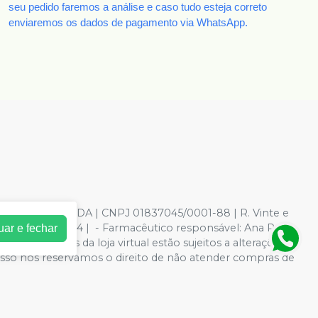
seu pedido faremos a análise e caso tudo esteja correto
enviaremos os dados de pagamento via WhatsApp.
TOLOGICOS LTDA | CNPJ 01837045/0001-88 | R. Vinte e
37-1 / 7.04.657-4 | - Farmacêutico responsável: Ana Paula
uar e fechar
 e condições da loja virtual estão sujeitos a alterações.
 isso nos reservamos o direito de não atender compras de