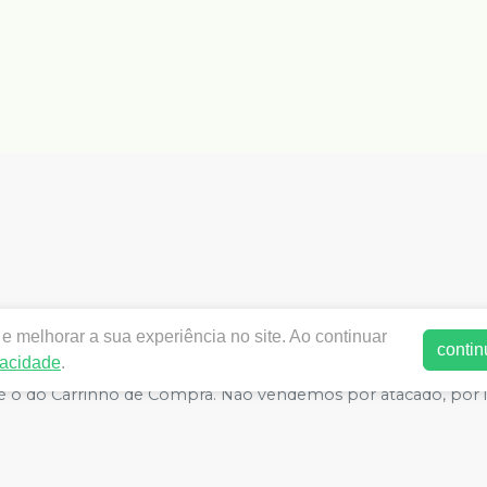
www.dentalkarisma.com.br | DENTAL KARISMA PRODUTOS ODON
e melhorar a sua experiência no site. Ao continuar
 | Autorizações de Funcionamento ANVISA - Medicamentos: 8.266
contin
vacidade
.
ivacidade e Segurança - Fotos meramente ilustrativas - Os preços
do é o do Carrinho de Compra. Não vendemos por atacado, por
E-commerce produzido por
Sou Odonto Ecommerce
.