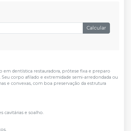
Produto esgotado
Avise-me
R$ 5,81
Adicionar
Qtd
:
no
Pix
ou
R$ 5,99
nas
Calcular
demais condições
Produto esgotado
Avise-me
Produto esgotado
Avise-me
o em dentística restauradora, prótese fixa e preparo
de. Seu corpo afilado e extremidade semi-arredondada ou
nas e convexas, com boa preservação da estrutura
cavitárias e soalho.
cos.