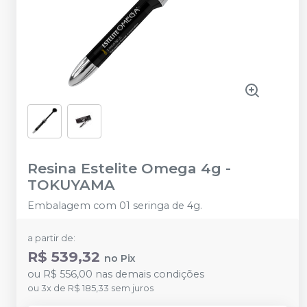
Resina Estelite Omega 4g
-
TOKUYAMA
Embalagem com 01 seringa de 4g.
a partir de:
R$ 539,32
no
Pix
ou
R$ 556,00
nas demais condições
ou
3
x
de
R$ 185,33
sem juros