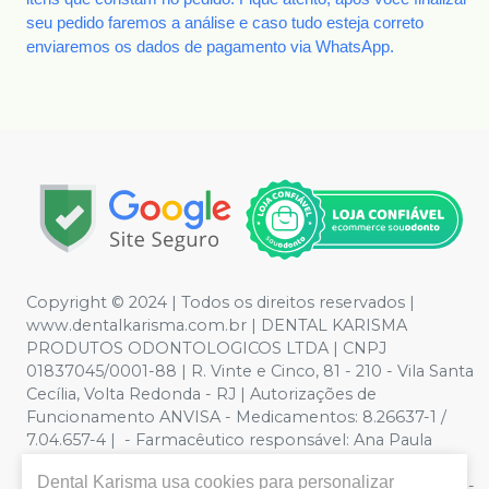
seu pedido faremos a análise e caso tudo esteja correto
enviaremos os dados de pagamento via WhatsApp.
Copyright © 2024 | Todos os direitos reservados |
www.dentalkarisma.com.br | DENTAL KARISMA
PRODUTOS ODONTOLOGICOS LTDA | CNPJ
01837045/0001-88 | R. Vinte e Cinco, 81 - 210 - Vila Santa
Cecília, Volta Redonda - RJ | Autorizações de
Funcionamento ANVISA - Medicamentos: 8.26637-1 /
7.04.657-4 | - Farmacêutico responsável: Ana Paula
Valente de Souza Pereira CRF/RJ nº 26811 | Política de
Dental Karisma
usa cookies para personalizar
Privacidade e Segurança - Fotos meramente ilustrativas -