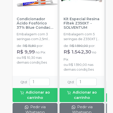
Condicionador
Kit Especial Resina
R
Ácido Fosfórico
Filtek Z350XT
-
X
37% Blue Condac
-
SOLVENTUM
E
FGM
Embalagem com 3
Embalagem com 5
s
seringas com 2,5ml
seringas de Z350XT (
a
cada uma e 3
A2D,A1B,A2B,A1E,A2E
de
:
R$ 15,80
por
:
de
:
R$ 1.590,00
por
:
ponteiras para
4g) + 1 scotchbond
R$ 9,99
R$ 1.542,30
no
Pix
no
aplicação.
plus 1,5ml + 1 filtek
o
ou
R$ 10,30
nas
supreme A2 de 2g + 1
d
Pix
demais condições
filtek one A2 de 4g +
ou
R$ 1.590,00
nas
lata.
demais condições
Qtd
:
Qtd
:
Adicionar ao
Adicionar ao
carrinho
carrinho
Pedir via
Pedir via
Whatsapp
Whatsapp