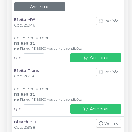
Avise-me
Efeito MW
Ver info
Cód.
25946
de
:
R$ 580,00
por
:
R$ 539,32
no
Pix
ou
R$ 556,00
nas demais condições
Adicionar
Qtd
:
Efeito Trans
Ver info
Cód.
26436
de
:
R$ 580,00
por
:
R$ 539,32
no
Pix
ou
R$ 556,00
nas demais condições
Adicionar
Qtd
:
Bleach BL1
Ver info
Cód.
25998