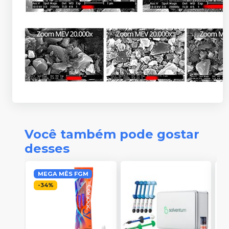
Você também pode gostar
desses
MEGA MÊS FGM
-
34
%