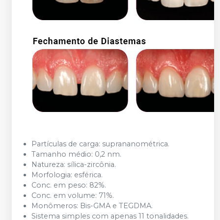
Partículas de carga: suprananométrica.
Tamanho médio: 0,2 nm.
Natureza: sílica-zircônia.
Morfologia: esférica.
Conc. em peso: 82%.
Conc. em volume: 71%.
Monômeros: Bis-GMA e TEGDMA.
Sistema simples com apenas 11 tonalidades.