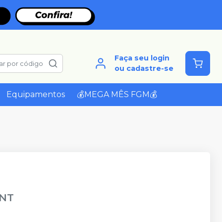
Faça seu login
ar por código
ou cadastre-se
Equipamentos
💰MEGA MÊS FGM💰
NT