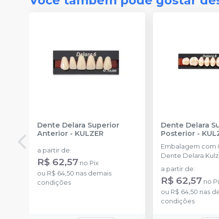
Você também pode gostar de
Dente Delara Superior
Dente Delara S
Anterior
-
KULZER
Posterior
-
KUL
Embalagem com 0
a partir de
:
Dente Delara Kulz
R$ 62,57
no
Pix
a partir de
:
ou
R$ 64,50
nas demais
R$ 62,57
no
P
condições
ou
R$ 64,50
nas d
condições