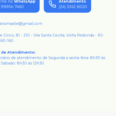
ame no
WhatsApp
Atendimento
) 99954-7460
(24) 3342-8020
karismasite@gmail.com
 e Cinco, 81 - 210 - Vila Santa Cecília, Volta Redonda - RJ-
260-160
o de Atendimento
:
rário de atendimento de Segunda a sexta-feira: 8h30 às
 Sábado: 8h30 às 12h30