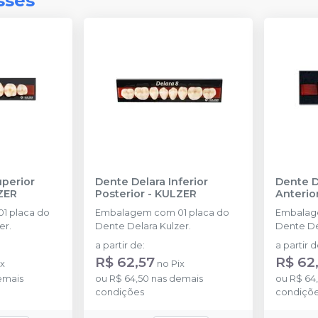
sses
uperior
Dente Delara Inferior
Dente D
ZER
Posterior
-
KULZER
Anterio
1 placa do
Embalagem com 01 placa do
Embalag
er.
Dente Delara Kulzer.
Dente De
a partir de
:
a partir 
R$ 62,57
R$ 62
ix
no
Pix
emais
ou
R$ 64,50
nas demais
ou
R$ 64
condições
condiçõ