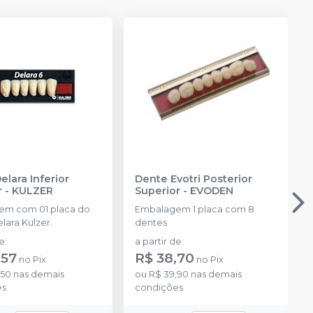
elara Inferior
Dente Evotri Posterior
r
-
KULZER
Superior
-
EVODEN
em com 01 placa do
Embalagem 1 placa com 8
lara Kulzer.
dentes
de
:
a partir de
:
,57
R$ 38,70
no
Pix
no
Pix
,50
nas demais
ou
R$ 39,90
nas demais
es
condições