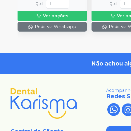
Qtd
:
Qtd
:
Ver opções
Ver o
Pedir via Whatsapp
Pedir via
Não achou al
Acompanhe
Redes S