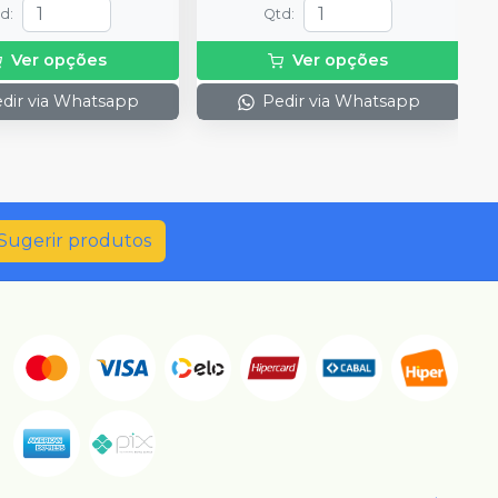
td
:
Qtd
:
Ver opções
Ver opções
dir via Whatsapp
Pedir via Whatsapp
Sugerir produtos