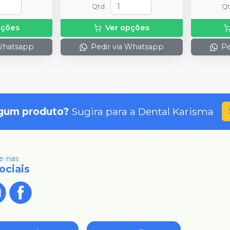
Qtd
:
Q
pções
Ver opções
 Whatsapp
Pedir via Whatsapp
Pe
gum produto?
Sugira para a
Dental Karisma
 nas
ociais