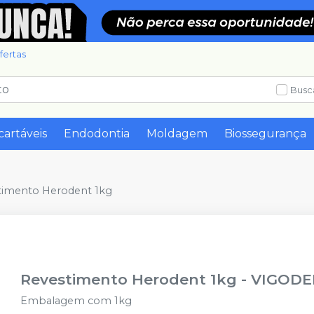
fertas
Busc
cartáveis
Endodontia
Moldagem
Biossegurança
timento Herodent 1kg
Revestimento Herodent 1kg
-
VIGODE
Embalagem com 1kg