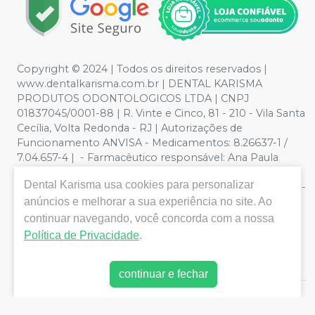
Copyright © 2024 | Todos os direitos reservados |
www.dentalkarisma.com.br | DENTAL KARISMA
PRODUTOS ODONTOLOGICOS LTDA | CNPJ
01837045/0001-88 | R. Vinte e Cinco, 81 - 210 - Vila Santa
Cecília, Volta Redonda - RJ | Autorizações de
Funcionamento ANVISA - Medicamentos: 8.26637-1 /
7.04.657-4 | - Farmacêutico responsável: Ana Paula
Valente de Souza Pereira CRF/RJ nº 26811 | Política de
Dental Karisma
usa cookies para personalizar
Privacidade e Segurança - Fotos meramente ilustrativas -
Os preços e condições da loja virtual estão sujeitos a
anúncios e melhorar a sua experiência no site. Ao
alterações. Em caso de divergência de preços no site, o
continuar navegando, você concorda com a nossa
valor válido é o do Carrinho de Compra. Não vendemos
Política de Privacidade
.
por atacado, por isso nos reservamos o direito de não
atender compras de grandes volumes pelo site.
continuar e fechar
E-commerce produzido por
Sou Odonto Ecommerce
.