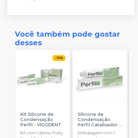
Você também pode gostar
desses
-
11
%
Kit Silicone de
Silicone de
K
Condensação
Condensação
P
Perfil
-
VIGODENT
Perfil Catalisador
-
F
VIGODENT
S
Kit com 1 denso Putty
Embalagem com 1
K