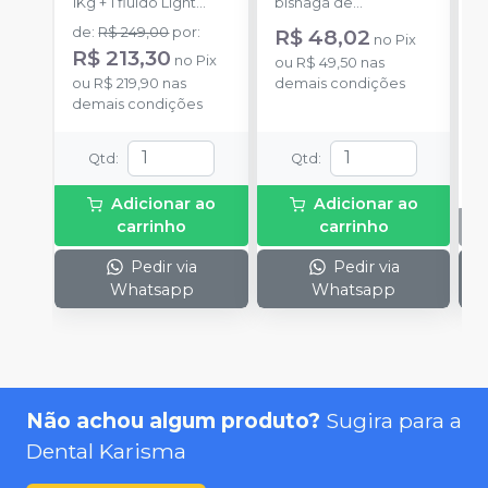
1Kg + 1 fluido Light
bisnaga de
P
Body 120g + 1
catalisador com 50g.
d
de
:
R$ 249,00
por
:
R$ 48,02
no
Pix
catalisador 60ml.
E
R$ 213,30
no
Pix
ou
R$ 49,50
nas
D
ou
R$ 219,90
nas
demais condições
p
demais condições
(
P
o
Qtd
:
Qtd
:
1
P
Adicionar ao
Adicionar ao
A
carrinho
carrinho
Pedir via
Pedir via
Whatsapp
Whatsapp
Não achou algum produto?
Sugira para a
Dental Karisma