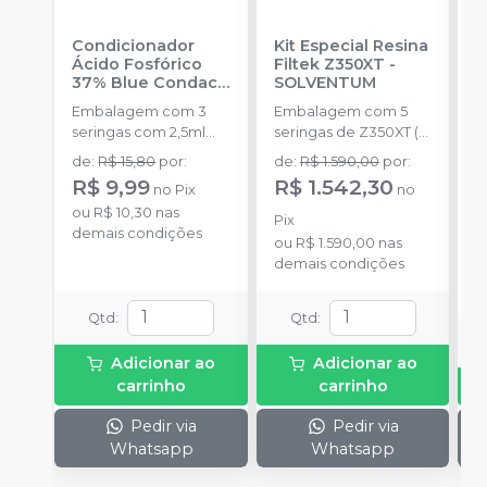
Condicionador
Kit Especial Resina
R
Ácido Fosfórico
Filtek Z350XT
-
X
37% Blue Condac
-
SOLVENTUM
E
FGM
Embalagem com 3
Embalagem com 5
s
seringas com 2,5ml
seringas de Z350XT (
a
cada uma e 3
A2D,A1B,A2B,A1E,A2E
de
:
R$ 15,80
por
:
de
:
R$ 1.590,00
por
:
ponteiras para
4g) + 1 scotchbond
R$ 9,99
R$ 1.542,30
no
Pix
no
aplicação.
plus 1,5ml + 1 filtek
o
ou
R$ 10,30
nas
supreme A2 de 2g + 1
d
Pix
demais condições
filtek one A2 de 4g +
ou
R$ 1.590,00
nas
lata.
demais condições
Qtd
:
Qtd
:
Adicionar ao
Adicionar ao
carrinho
carrinho
Pedir via
Pedir via
Whatsapp
Whatsapp