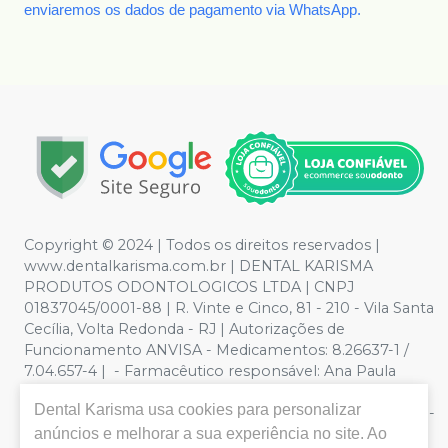
enviaremos os dados de pagamento via WhatsApp.
Copyright © 2024 | Todos os direitos reservados |
www.dentalkarisma.com.br | DENTAL KARISMA
PRODUTOS ODONTOLOGICOS LTDA | CNPJ
01837045/0001-88 | R. Vinte e Cinco, 81 - 210 - Vila Santa
Cecília, Volta Redonda - RJ | Autorizações de
Funcionamento ANVISA - Medicamentos: 8.26637-1 /
7.04.657-4 | - Farmacêutico responsável: Ana Paula
Valente de Souza Pereira CRF/RJ nº 26811 | Política de
Dental Karisma
usa cookies para personalizar
Privacidade e Segurança - Fotos meramente ilustrativas -
Os preços e condições da loja virtual estão sujeitos a
anúncios e melhorar a sua experiência no site. Ao