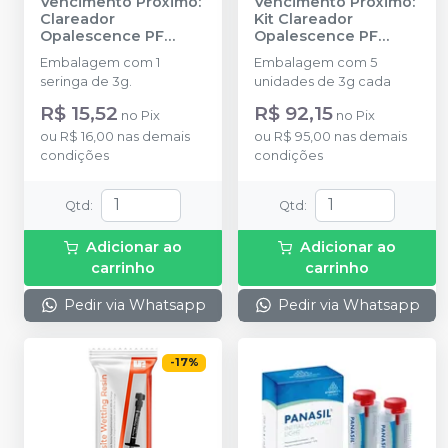
Vencimento Próximo:
Vencimento Próximo:
Clareador
Kit Clareador
Opalescence PF
Opalescence PF
Regular - 1 Seringa
Regular - 5 Seringas
-
Embalagem com 1
Embalagem com 5
16%
-
ULTRADENT
ULTRADENT
seringa de 3g.
unidades de 3g cada
R$ 15,52
R$ 92,15
no
Pix
no
Pix
ou
R$ 16,00
nas demais
ou
R$ 95,00
nas demais
condições
condições
Qtd
:
Qtd
:
Adicionar ao
Adicionar ao
carrinho
carrinho
Pedir via Whatsapp
Pedir via Whatsapp
-
17
%