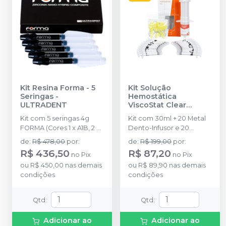
Kit Resina Forma - 5
Kit Solução
Seringas
-
Hemostática
ULTRADENT
ViscoStat Clear
IndiSpense™
-
Kit com 5 seringas 4g
Kit com 30ml + 20 Metal
ULTRADENT
FORMA (Cores 1 x A1B, 2 x
Dento-Infusor e 20
A2B, 1 x A3B, 1 x A3,5B)
seringa de 1,2ml vazia.
de
:
R$ 478,00
por
:
de
:
R$ 199,00
por
:
R$ 436,50
R$ 87,20
no
Pix
no
Pix
ou
R$ 450,00
nas demais
ou
R$ 89,90
nas demais
condições
condições
Qtd
:
Qtd
:
Adicionar ao
Adicionar ao