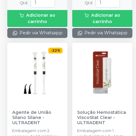
Qtd
:
Qtd
:
Adicionar ao
Adicionar ao
carrinho
carrinho
Pedir via Whatsapp
Pedir via Whatsapp
-
22
%
Agente de União
Solução Hemostática
Silano Silane
-
ViscoStat Clear
-
ULTRADENT
ULTRADENT
Embalagem com 2
Embalagem com 1