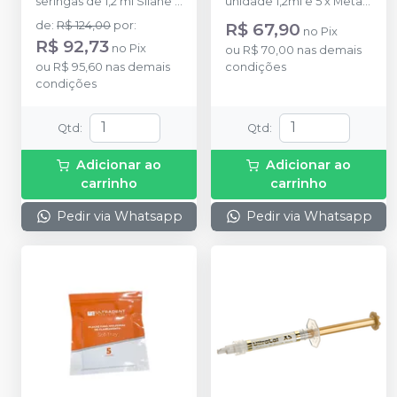
seringas de 1,2 ml Silane +
unidade 1,2ml e 5 x Metal
4 Black Mini Brush tips
Dento-Infusor Tip.
de
:
R$ 124,00
por
:
R$ 67,90
no
Pix
R$ 92,73
no
Pix
ou
R$ 70,00
nas demais
ou
R$ 95,60
nas demais
condições
condições
Qtd
:
Qtd
:
Adicionar ao
Adicionar ao
carrinho
carrinho
Pedir via Whatsapp
Pedir via Whatsapp