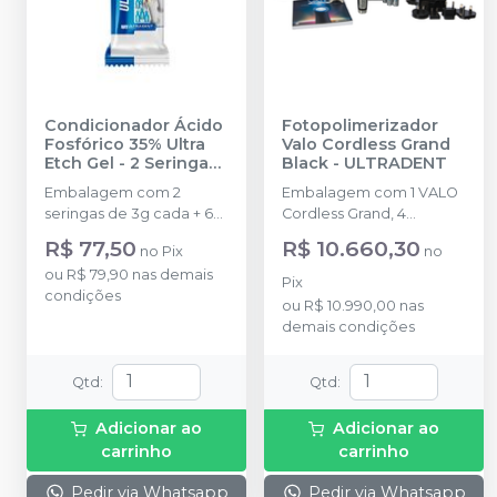
Condicionador Ácido
Fotopolimerizador
Fosfórico 35% Ultra
Valo Cordless Grand
Etch Gel - 2 Seringas
-
Black
-
ULTRADENT
ULTRADENT
Embalagem com 2
Embalagem com 1 VALO
seringas de 3g cada + 6
Cordless Grand, 4
Pontas Blue Micro.
baterias recarregáveis, 1
R$ 77,50
R$ 10.660,30
no
Pix
no
carregador, 50 barreiras
ou
R$ 79,90
nas demais
protetoras, 1 suporte, 1
Pix
condições
protetor de luz.
ou
R$ 10.990,00
nas
demais condições
Qtd
:
Qtd
:
Adicionar ao
Adicionar ao
carrinho
carrinho
Pedir via Whatsapp
Pedir via Whatsapp