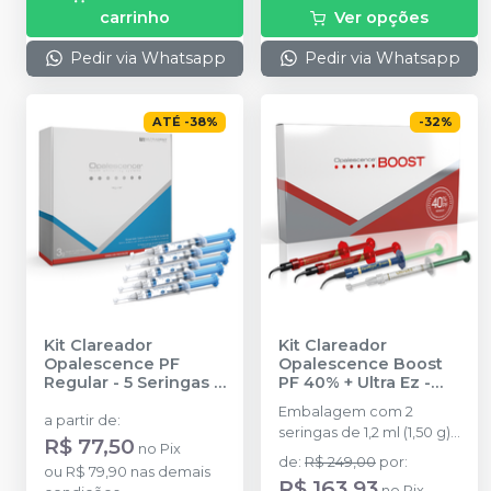
carrinho
Ver opções
Pedir via Whatsapp
Pedir via Whatsapp
ATÉ
-
38
%
-
32
%
Kit Clareador
Kit Clareador
Opalescence PF
Opalescence Boost
Regular - 5 Seringas
-
PF 40% + Ultra Ez
-
ULTRADENT
ULTRADENT
Embalagem com 2
a partir de
:
seringas de 1,2 ml (1,50 g)
R$ 77,50
no
Pix
Opalescence Boost PF 8
de
:
R$ 249,00
por
:
ou
R$ 79,90
nas demais
Black Mini tips 1 seringa
R$ 163,93
no
Pix