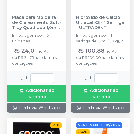
Placa para Moldeira
Hidróxido de Cálcio
de Clareamento Soft-
Ultracal XS - 1 Seringa
Tray Quadrada 1,0mm
-
ULTRADENT
-
ULTRADENT
Embalagem com 5
Embalagem com 1
unidades.
seringa de 1,2ml (1,76g), 2
NaviTip 29ga
R$ 24,01
R$ 100,88
no
Pix
no
Pix
ou
R$ 24,75
nas demais
ou
R$ 104,00
nas demais
condições
condições
Qtd
:
Qtd
:
Adicionar ao
Adicionar ao
carrinho
carrinho
Pedir via Whatsapp
Pedir via Whatsapp
-
5
%
VENCIMENTO 08/2026
-
54
%