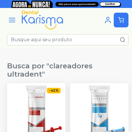
Busca por "
clareadores
ultradent
"
-
42
%