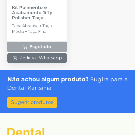
Kit Polimento e
Acabamento Jiffy
Polisher Taça
-
ULTRADENT
Taça Abrasiva + Taça
Média + Taça Fina
Esgotado
Pedir via Whatsapp
Não achou algum produto?
Sugira para a
Dental Karisma
Sugerir produtos