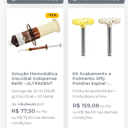
-
72
%
Solução Hemostática
Kit Acabamento e
ViscoStat Indispense
Polimento Jiffy
Refill
-
ULTRADENT
Polisher Espiral
-
ULTRADENT
Seringa de 30 ml (36,69
Ponta Amarela Média +
g) ViscoStat + 20 Metal
Ponta Branca Fina.
Dento-Infusor tips + 20
de
:
R$ 294,90
por
:
R$ 159,08
no
Pix
seringa de 1,2 ml vazia
R$ 77,50
no
Pix
ou
R$ 164,00
nas demais
ou
R$ 79,90
nas demais
condições
condições