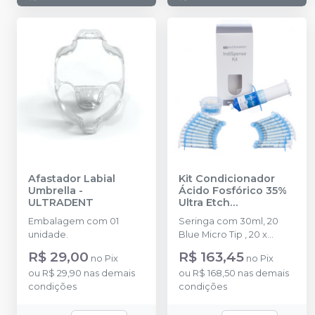
Afastador Labial
Kit Condicionador
Umbrella
-
Ácido Fosfórico 35%
ULTRADENT
Ultra Etch
IndiSpense- 30ml
-
Embalagem com 01
Seringa com 30ml, 20
ULTRADENT
unidade.
Blue Micro Tip , 20 x
seringa 1,2ml vazias.
R$ 29,00
R$ 163,45
no
Pix
no
Pix
ou
R$ 29,90
nas demais
ou
R$ 168,50
nas demais
condições
condições