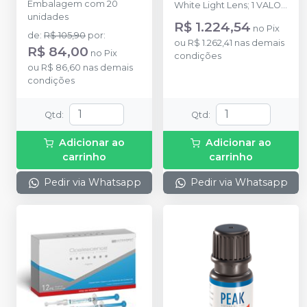
Embalagem com 20
White Light Lens; 1 VALO
unidades
Grand Translume™️ Lens; 1
R$ 1.224,54
no
Pix
VALO Grand
de
:
R$ 105,90
por
:
ou
R$ 1.262,41
nas demais
Interproximal Lens; 1
R$ 84,00
no
Pix
condições
VALO Grand Proxicure™️
ou
R$ 86,60
nas demais
Ball Lens; 1 VALO Grand
condições
Pointcure™️ Lens.
Qtd
:
Qtd
:
Adicionar ao
Adicionar ao
carrinho
carrinho
Pedir via Whatsapp
Pedir via Whatsapp