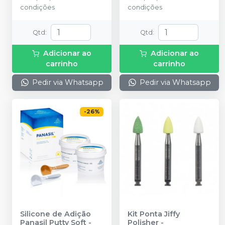
condições
condições
0,36mm (0.014?) + 1 White
Mac Tip + 1 Luer Vacuum +
1 Endo-Eze Irrigator Tip.
Qtd
:
Qtd
:
Adicionar ao
Adicionar ao
carrinho
carrinho
Pedir via Whatsapp
Pedir via Whatsapp
-
26
%
Silicone de Adição
Kit Ponta Jiffy
Panasil Putty Soft -
Polisher
-