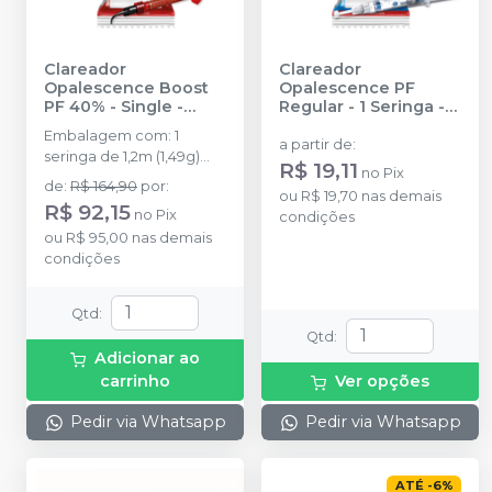
Clareador
Clareador
Opalescence Boost
Opalescence PF
PF 40% - Single
-
Regular - 1 Seringa
-
ULTRADENT
ULTRADENT
Embalagem com: 1
a partir de
:
seringa de 1,2m (1,49g)
R$ 19,11
no
Pix
Opalescence Boost e 3
de
:
R$ 164,90
por
:
ou
R$ 19,70
nas demais
Black Mini Tip.
R$ 92,15
no
Pix
condições
ou
R$ 95,00
nas demais
condições
Qtd
:
Qtd
:
Adicionar ao
carrinho
Ver opções
Pedir via Whatsapp
Pedir via Whatsapp
ATÉ
-
6
%