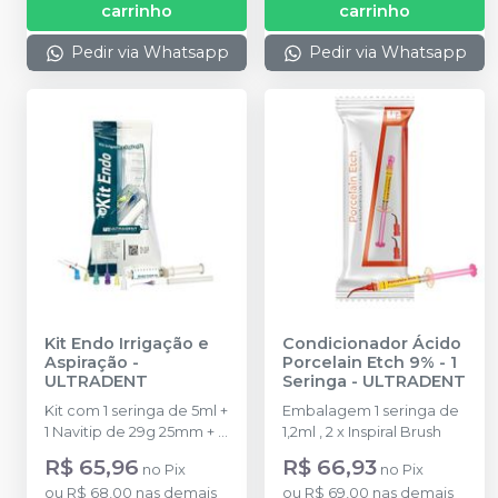
carrinho
carrinho
Pedir via Whatsapp
Pedir via Whatsapp
Kit Endo Irrigação e
Condicionador Ácido
Aspiração
-
Porcelain Etch 9% - 1
ULTRADENT
Seringa
-
ULTRADENT
Kit com 1 seringa de 5ml +
Embalagem 1 seringa de
1 Navitip de 29g 25mm + 1
1,2ml , 2 x Inspiral Brush
Navitip 29g 21mm + 1
R$ 65,96
R$ 66,93
no
Pix
no
Pix
Capillary Tip 0,48 mm
ou
R$ 68,00
nas demais
ou
R$ 69,00
nas demais
(0.019?) + 1 Capillary Tip