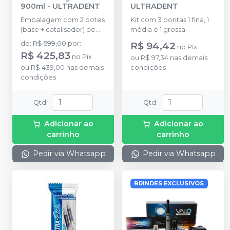
900ml
-
ULTRADENT
ULTRADENT
Embalagem com 2 potes
Kit com 3 pontas 1 fina, 1
(base + catalisador) de
média e 1 grossa.
450 ml.
de
:
R$ 599,00
por
:
R$ 94,42
no
Pix
R$ 425,83
no
Pix
ou
R$ 97,34
nas demais
ou
R$ 439,00
nas demais
condições
condições
Qtd
:
Qtd
:
Adicionar ao
Adicionar ao
carrinho
carrinho
Pedir via Whatsapp
Pedir via Whatsapp
BRINDES EXCLUSIVOS