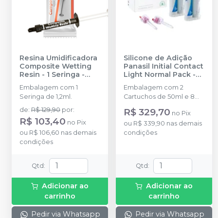
Resina Umidificadora
Silicone de Adição
Composite Wetting
Panasil Initial Contact
Resin - 1 Seringa
-
Light Normal Pack
-
ULTRADENT
ULTRADENT
Embalagem com 1
Embalagem com 2
Seringa de 1,2ml.
Cartuchos de 50ml e 8
pontas.
de
:
R$ 129,90
por
:
R$ 329,70
no
Pix
R$ 103,40
no
Pix
ou
R$ 339,90
nas demais
ou
R$ 106,60
nas demais
condições
condições
Qtd
:
Qtd
:
Adicionar ao
Adicionar ao
carrinho
carrinho
Pedir via Whatsapp
Pedir via Whatsapp