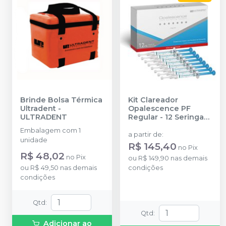
Brinde Bolsa Térmica
Kit Clareador
Ultradent
-
Opalescence PF
ULTRADENT
Regular - 12 Seringas
-
ULTRADENT
Embalagem com 1
a partir de
:
unidade
R$ 145,40
no
Pix
R$ 48,02
no
Pix
ou
R$ 149,90
nas demais
ou
R$ 49,50
nas demais
condições
condições
Qtd
:
Qtd
:
Adicionar ao