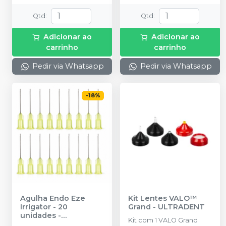
Qtd
:
Qtd
:
Adicionar ao
Adicionar ao
carrinho
carrinho
Pedir via Whatsapp
Pedir via Whatsapp
-
18
%
Agulha Endo Eze
Kit Lentes VALO™
Irrigator - 20
Grand
-
ULTRADENT
unidades
-
Kit com 1 VALO Grand
ULTRADENT