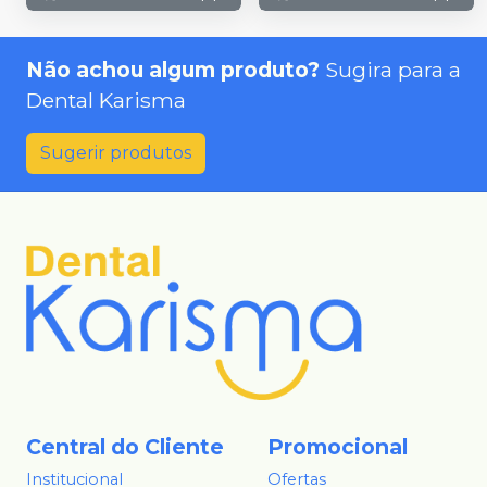
Não achou algum produto?
Sugira para a
Dental Karisma
Sugerir produtos
Central do Cliente
Promocional
Institucional
Ofertas