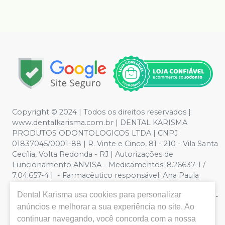
Copyright © 2024 | Todos os direitos reservados |
www.dentalkarisma.com.br | DENTAL KARISMA
PRODUTOS ODONTOLOGICOS LTDA | CNPJ
01837045/0001-88 | R. Vinte e Cinco, 81 - 210 - Vila Santa
Cecília, Volta Redonda - RJ | Autorizações de
Funcionamento ANVISA - Medicamentos: 8.26637-1 /
7.04.657-4 | - Farmacêutico responsável: Ana Paula
Valente de Souza Pereira CRF/RJ nº 26811 | Política de
Dental Karisma
usa cookies para personalizar
Privacidade e Segurança - Fotos meramente ilustrativas -
anúncios e melhorar a sua experiência no site. Ao
Os preços e condições da loja virtual estão sujeitos a
alterações. Em caso de divergência de preços no site, o
continuar navegando, você concorda com a nossa