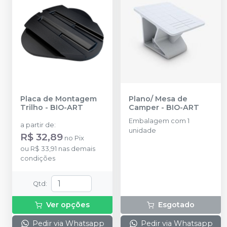
Placa de Montagem
Plano/ Mesa de
Trilho
-
BIO-ART
Camper
-
BIO-ART
Embalagem com 1
a partir de
:
unidade
R$ 32,89
no
Pix
ou
R$ 33,91
nas demais
condições
Qtd
:
Ver opções
Esgotado
Pedir via Whatsapp
Pedir via Whatsapp